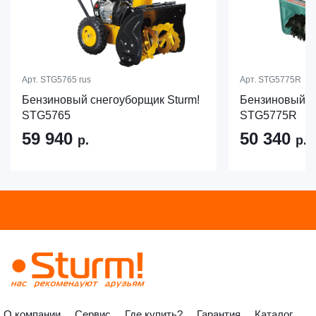
Арт.
STG5765 rus
Арт.
STG5775R
Бензиновый снегоуборщик Sturm!
Бензиновый с
STG5765
STG5775R
59 940
50 340
р.
р.
О компании
Сервис
Где купить?
Гарантия
Каталог