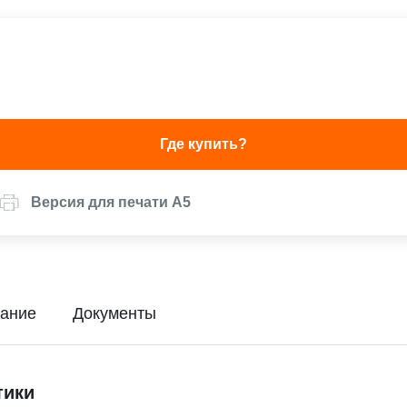
Где купить?
Версия для печати А5
ание
Документы
тики