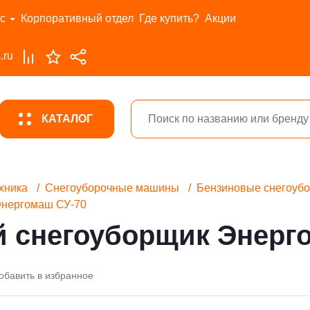
с
Корпоративный отдел
Где купить?
Акции
.ru
КАТАЛОГ
хника
Снегоуборочные машины
Бензиновые снегоуб
Энергомаш СУ-70
 снегоуборщик Энерг
обавить в избранное