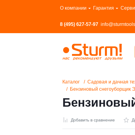
Перейти в каталог
О компании
Гарантия
Серви
8 (495) 627-57-97
info@sturmtools
Каталог
Садовая и дачная те
Бензиновый снегоуборщик 
Бензиновый
Добавить в сравнение
Д