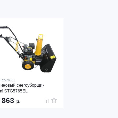
TG5765EL
зиновый снегоуборщик
rm! STG5765EL
 863
р.