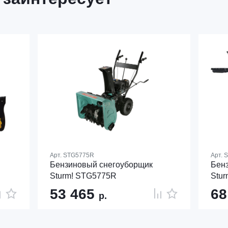
Арт.
STG5775R
Арт.
S
Бензиновый снегоуборщик
Бен
Sturm! STG5775R
Stu
53 465
68
р.