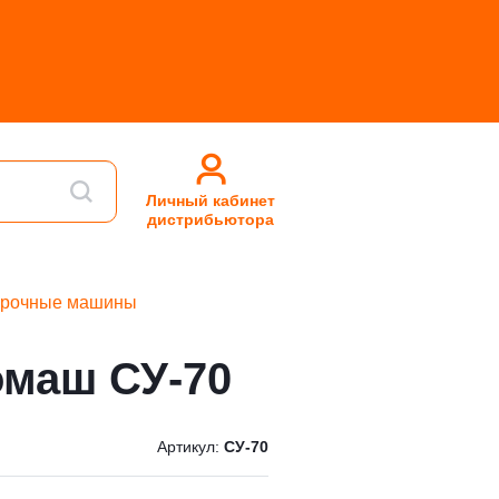
Личный кабинет
дистрибьютора
орочные машины
омаш СУ-70
Артикул:
СУ-70