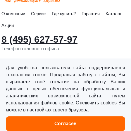
О компании
Сервис
Где купить?
Гарантия
Каталог
Акции
8 (495) 627-57-97
Телефон головного офиса
info@sturmtools.ru
Обратная связь
Для удобства пользователя сайта поддерживается
технология cookie. Продолжая работу с сайтом, Вы
выражаете своё согласие на обработку Ваших
данных, с целью обеспечения функциональных и
аналитических возможностей сайта, путем
использования файлов cookie. Отключить cookies Вы
©«Sturm!» 2011–2026 ®
можете в настройках своего браузера
Все права защищены.
Согласен
Политика обработки персональных данных