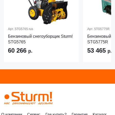
Арт.
STG5765 rus
Арт.
STG5775R
Бензиновый снегоуборщик Sturm!
Бензиновый с
STG5765
STG5775R
60 266
53 465
р.
р.
О компании
Сервис
Где купить?
Гарантия
Каталог