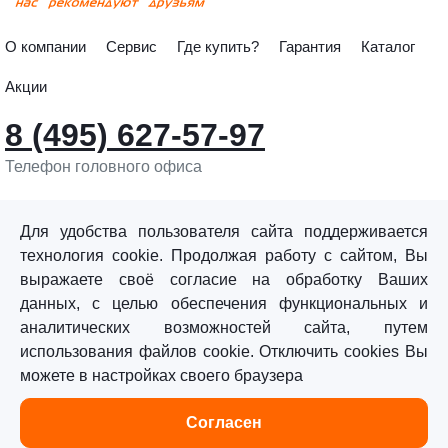
О компании
Сервис
Где купить?
Гарантия
Каталог
Акции
8 (495) 627-57-97
Телефон головного офиса
info@sturmtools.ru
Обратная связь
Для удобства пользователя сайта поддерживается
технология cookie. Продолжая работу с сайтом, Вы
выражаете своё согласие на обработку Ваших
данных, с целью обеспечения функциональных и
аналитических возможностей сайта, путем
использования файлов cookie. Отключить cookies Вы
©«Sturm!» 2011–2026 ®
можете в настройках своего браузера
Все права защищены.
Согласен
Политика обработки персональных данных