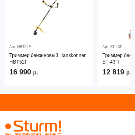
Арт.
HBT52F
Арт.
БТ-43П
Триммер бензиновый Hanskonner
Триммер бен
HBT52F
БТ-43П
16 990
12 819
р.
р.