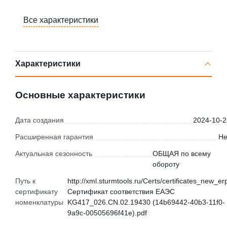
Все характеристики
Характеристики
Основные характеристики
Дата создания
2024-10-2
Расширенная гарантия
Не
Актуальная сезонность
ОБЩАЯ по всему
обороту
Путь к
http://xml.sturmtools.ru/Certs/certificates_new_er
сертификату
Сертификат соответствия ЕАЭС
номенклатуры
KG417_026.CN.02.19430 (14b69442-40b3-11f0-
9a9c-00505696f41e).pdf