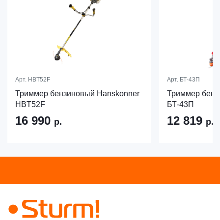
Арт.
HBT52F
Арт.
БТ-43П
Триммер бензиновый Hanskonner
Триммер бен
HBT52F
БТ-43П
16 990
12 819
р.
р.