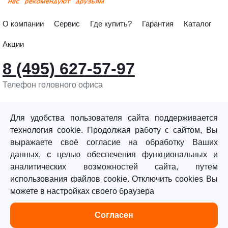
О компании
Сервис
Где купить?
Гарантия
Каталог
Акции
8 (495) 627-57-97
Телефон головного офиса
info@sturmtools.ru
Обратная связь
Для удобства пользователя сайта поддерживается
технология cookie. Продолжая работу с сайтом, Вы
выражаете своё согласие на обработку Ваших
данных, с целью обеспечения функциональных и
аналитических возможностей сайта, путем
использования файлов cookie. Отключить cookies Вы
©«Sturm!» 2011–2026 ®
можете в настройках своего браузера
Все права защищены.
Согласен
Политика обработки персональных данных