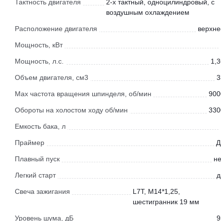
Тактность двигателя
2-х тактный, одноцилиндровый, с
воздушным охлаждением
Расположение двигателя
верхне
Мощность, кВт
Мощность, л.с.
1,3
Объем двигателя, см3
3
Мах частота вращения шпинделя, об/мин
900
Обороты на холостом ходу об/мин
330
Емкость бака, л
Праймер
Д
Плавный пуск
не
Легкий старт
д
Свеча зажигания
L7T, M14*1,25,
шестигранник 19 мм
Уровень шума, дБ
9