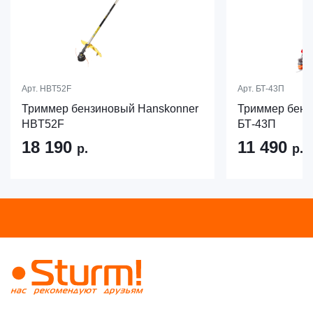
Арт.
HBT52F
Арт.
БТ-43П
Триммер бензиновый Hanskonner
Триммер бен
HBT52F
БТ-43П
18 190
11 490
р.
р.