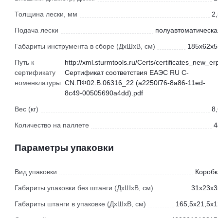
Толщина лески, мм
2
Подача лески
полуавтоматическа
Габариты инструмента в сборе (ДхШхВ, см)
185x62x5
Путь к
http://xml.sturmtools.ru/Certs/certificates_new_er
сертификату
Сертификат соответствия ЕАЭС RU С-
номенклатуры
CN.ПФ02.В.06316_22 (a2250f76-8a86-11ed-
8c49-00505690a4dd).pdf
Вес (кг)
8
Количество на паллете
4
Параметры упаковки
Вид упаковки
Коробк
Габариты упаковки без штанги (ДхШхВ, см)
31x23x3
Габариты штанги в упаковке (ДхШхВ, см)
165,5x21,5x1