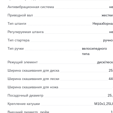
Антивибрационная система
не
Приводной вал
жестки
Тип штанги
Неразборна
Регулируемая штанга
не
Тип стартера
ручно
Тип ручки
велосипедного
типа
Режущий элемент
диск/леск
Ширина скашивания для диска
25
Ширина скашивания для лески
44
Ширина скашивания для ножа
Посадочный диаметр
25,
Крепление катушки
М10х1,25L
Внешний диаметр, дюйм
1