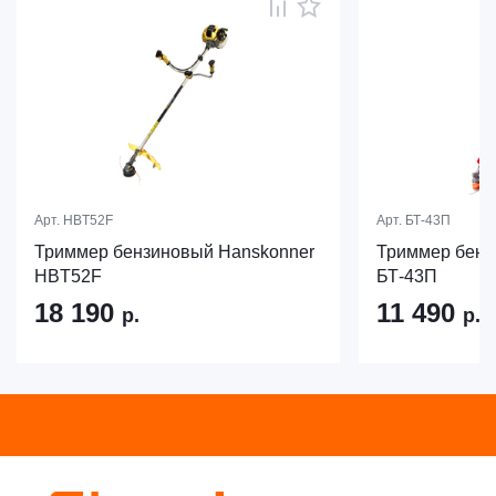
Арт.
HBT52F
Арт.
БТ-43П
Триммер бензиновый Hanskonner
Триммер бен
HBT52F
БТ-43П
18 190
11 490
р.
р.