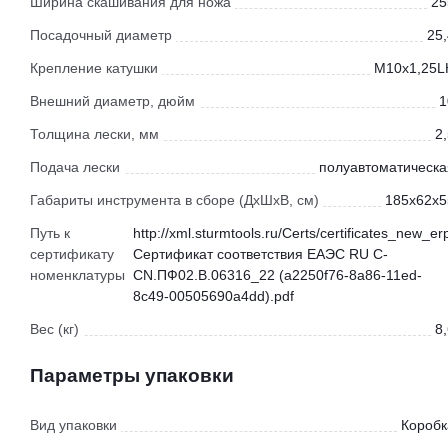
Ширина скашивания для ножа
25
Посадочный диаметр
25,
Крепление катушки
М10х1,25L
Внешний диаметр, дюйм
1
Толщина лески, мм
2
Подача лески
полуавтоматическа
Габариты инструмента в сборе (ДхШхВ, см)
185x62x5
Путь к
http://xml.sturmtools.ru/Certs/certificates_new_er
сертификату
Сертификат соответствия ЕАЭС RU С-
номенклатуры
CN.ПФ02.В.06316_22 (a2250f76-8a86-11ed-
8c49-00505690a4dd).pdf
Вес (кг)
8
Параметры упаковки
Вид упаковки
Коробк