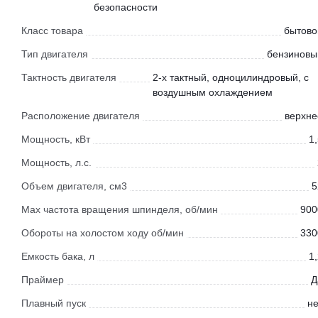
безопасности
Класс товара
бытово
Тип двигателя
бензиновы
Тактность двигателя
2-х тактный, одноцилиндровый, с
воздушным охлаждением
Расположение двигателя
верхне
Мощность, кВт
1
Мощность, л.с.
Объем двигателя, см3
5
Мах частота вращения шпинделя, об/мин
900
Обороты на холостом ходу об/мин
330
Емкость бака, л
1
Праймер
Д
Плавный пуск
не