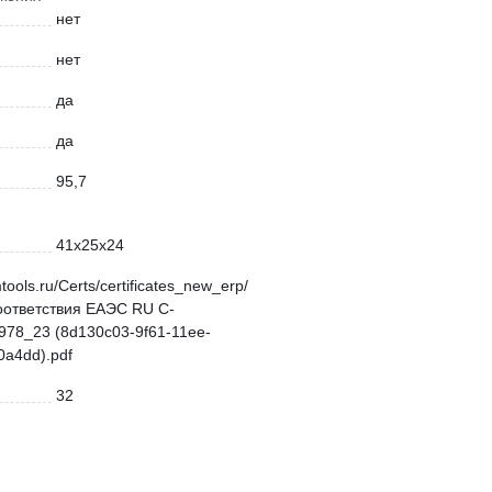
нет
нет
да
да
95,7
41x25x24
mtools.ru/Certs/certificates_new_erp/
оответствия ЕАЭС RU С-
78_23 (8d130c03-9f61-11ee-
a4dd).pdf
32