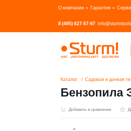
Перейти в каталог
О компании
Гарантия
Серви
8 (495) 627-57-97
info@sturmtools
Каталог
Садовая и дачная те
Бензопила 
Добавить в сравнение
Д