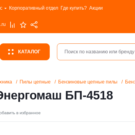
с
Корпоративный отдел
Где купить?
Акции
.ru
КАТАЛОГ
хника
Пилы цепные
Бензиновые цепные пилы
Бен
Энергомаш БП-4518
обавить в избранное