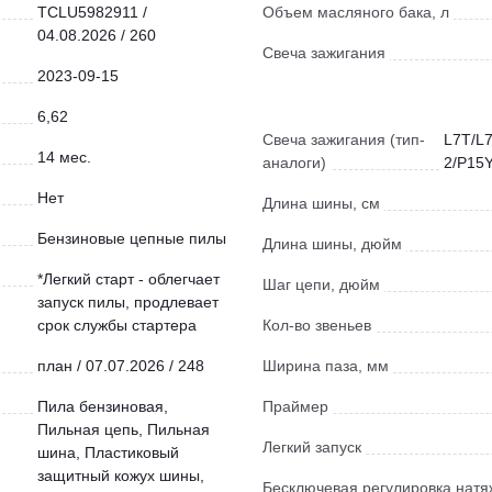
TCLU5982911 /
Объем масляного бака, л
04.08.2026 / 260
Свеча зажигания
2023-09-15
6,62
Свеча зажигания (тип-
L7T/L
14 мес.
аналоги)
2/P15
Нет
Длина шины, см
Бензиновые цепные пилы
Длина шины, дюйм
*Легкий старт - облегчает
Шаг цепи, дюйм
запуск пилы, продлевает
срок службы стартера
Кол-во звеньев
план / 07.07.2026 / 248
Ширина паза, мм
Пила бензиновая,
Праймер
Пильная цепь, Пильная
Легкий запуск
шина, Пластиковый
защитный кожух шины,
Бесключевая регулировка нат