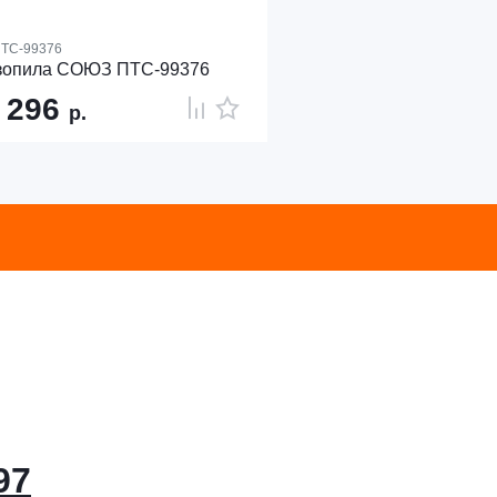
ТС-99376
зопила СОЮЗ ПТС-99376
 296
р.
97