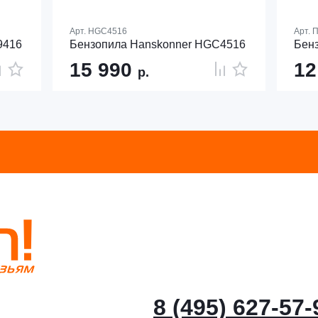
Арт.
HGC4516
Арт.
П
9416
Бензопила Hanskonner HGC4516
Бен
15 990
12
р.
8 (495) 627-57-