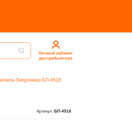
Личный кабинет
дистрибьютора
зопила Энергомаш БП-4518
Артикул:
БП-4518