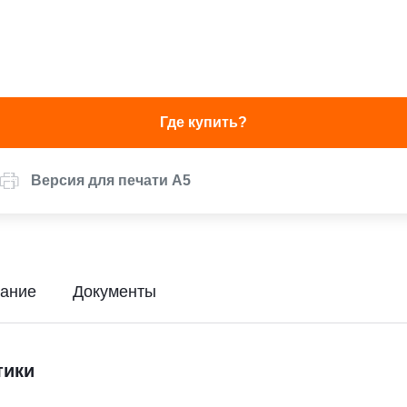
Где купить?
Версия для печати А5
ание
Документы
тики