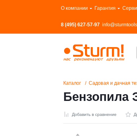
Перейти в каталог
О компании
Гарантия
Серви
8 (495) 627-57-97
info@sturmtools
Каталог
Садовая и дачная те
Бензопила 
Добавить в сравнение
Д