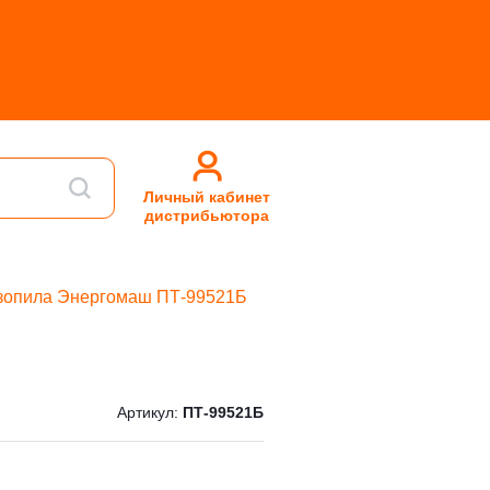
Личный кабинет
дистрибьютора
зопила Энергомаш ПТ-99521Б
Артикул:
ПТ-99521Б