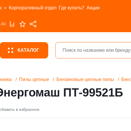
с
Корпоративный отдел
Где купить?
Акции
.ru
КАТАЛОГ
хника
Пилы цепные
Бензиновые цепные пилы
Бен
Энергомаш ПТ-99521Б
обавить в избранное