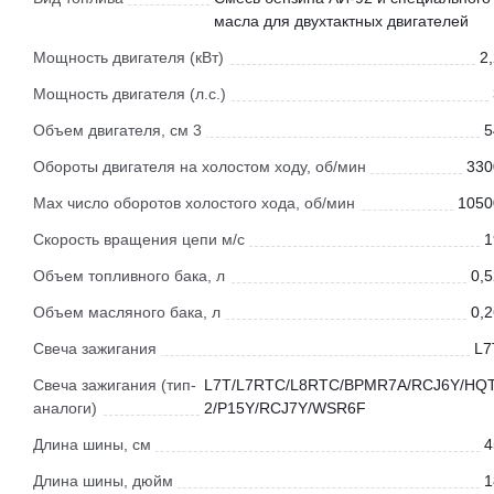
масла для двухтактных двигателей
Мощность двигателя (кВт)
2
Мощность двигателя (л.с.)
Объем двигателя, см 3
5
Обороты двигателя на холостом ходу, об/мин
330
Мах число оборотов холостого хода, об/мин
1050
Скорость вращения цепи м/с
1
Объем топливного бака, л
0,5
Объем масляного бака, л
0,2
Свеча зажигания
L7
Свеча зажигания (тип-
L7T/L7RTC/L8RTC/BPMR7A/RCJ6Y/HQT
аналоги)
2/P15Y/RCJ7Y/WSR6F
Длина шины, см
4
Длина шины, дюйм
1