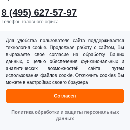
8 (495) 627-57-97
Телефон головного офиса
info@sturmtools.ru
Обратная связь
Для удобства пользователя сайта поддерживается
технология cookie. Продолжая работу с сайтом, Вы
выражаете своё согласие на обработку Ваших
данных, с целью обеспечения функциональных и
аналитических возможностей сайта, путем
использования файлов cookie. Отключить cookies Вы
©«Sturm!» 2011–2026 ®
можете в настройках своего браузера
Все права защищены.
Согласен
Политика обработки персональных данных
Согласие на обработку персональных данных
Политика обработки и защиты персональных
данных
Главная
Каталог
Сравнение
Избранное