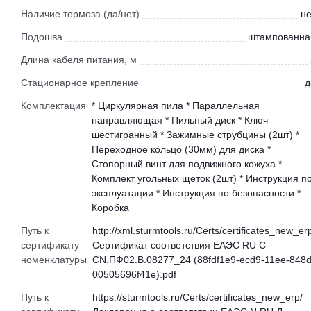
Наличие тормоза (да/нет)
не
Подошва
штампованна
Длина кабеля питания, м
Стационарное крепление
д
Комплектация
* Циркулярная пила * Параллельная
направляющая * Пильный диск * Ключ
шестигранный * Зажимные струбцины (2шт) *
Переходное кольцо (30мм) для диска *
Стопорный винт для подвижного кожуха *
Комплект угольных щеток (2шт) * Инструкция п
эксплуатации * Инструкция по безопасности *
Коробка
Путь к
http://xml.sturmtools.ru/Certs/certificates_new_er
сертификату
Сертификат соответствия ЕАЭС RU С-
номенклатуры
CN.ПФ02.В.08277_24 (88fdf1e9-ecd9-11ee-848d
00505696f41e).pdf
Путь к
https://sturmtools.ru/Certs/certificates_new_erp/