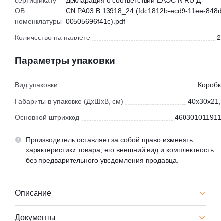
сертификату
Декларация о соответствии ЕАЭС N RU Д-
ОВ
CN.РА03.В.13918_24 (fdd1812b-ecd9-11ee-848d
номенклатуры
00505696f41e).pdf
Количество на паллете
2
Параметры упаковки
Вид упаковки
Коробк
Габариты в упаковке (ДхШхВ, см)
40x30x21,
Основной штрихкод
460301011911
Производитель оставляет за собой право изменять
характеристики товара, его внешний вид и комплектность
без предварительного уведомления продавца.
Описание
Документы