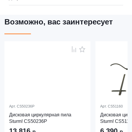
Возможно, вас заинтересует
Арт.
CS50236P
Арт.
CS51160
Дисковая циркулярная пила
Дисковая цир
Sturm! CS50236P
Sturm! CS511
13 816
6 390
р.
р.