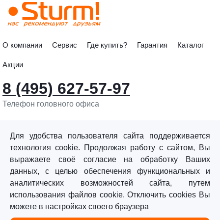
О компании
Сервис
Где купить?
Гарантия
Каталог
Акции
8 (495) 627-57-97
Телефон головного офиса
info@sturmtools.ru
Обратная связь
Для удобства пользователя сайта поддерживается
технология cookie. Продолжая работу с сайтом, Вы
выражаете своё согласие на обработку Ваших
данных, с целью обеспечения функциональных и
аналитических возможностей сайта, путем
использования файлов cookie. Отключить cookies Вы
©«Sturm!» 2011–2026 ®
можете в настройках своего браузера
Все права защищены.