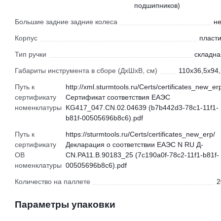
подшипников)
Большие задние задние колеса
не
Корпус
пласти
Тип ручки
складна
Габариты инструмента в сборе (ДхШхВ, см)
110x36,5x94,
Путь к
http://xml.sturmtools.ru/Certs/certificates_new_er
сертификату
Сертификат соответствия ЕАЭС
номенклатуры
KG417_047.CN.02.04639 (b7b442d3-78c1-11f1-
b81f-00505696b8c6).pdf
Путь к
https://sturmtools.ru/Certs/certificates_new_erp/
сертификату
Декларация о соответствии ЕАЭС N RU Д-
ОВ
CN.РА11.В.90183_25 (7c190a0f-78c2-11f1-b81f-
номенклатуры
00505696b8c6).pdf
Количество на паллете
2
Параметры упаковки