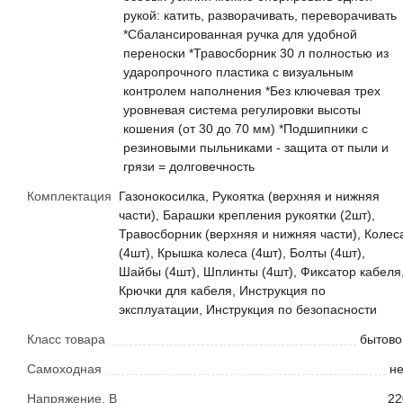
рукой: катить, разворачивать, переворачивать
*Сбалансированная ручка для удобной
переноски *Травосборник 30 л полностью из
ударопрочного пластика с визуальным
контролем наполнения *Без ключевая трех
уровневая система регулировки высоты
кошения (от 30 до 70 мм) *Подшипники с
резиновыми пыльниками - защита от пыли и
грязи = долговечность
Комплектация
Газонокосилка, Рукоятка (верхняя и нижняя
части), Барашки крепления рукоятки (2шт),
Травосборник (верхняя и нижняя части), Колес
(4шт), Крышка колеса (4шт), Болты (4шт),
Шайбы (4шт), Шплинты (4шт), Фиксатор кабеля
Крючки для кабеля, Инструкция по
эксплуатации, Инструкция по безопасности
Класс товара
бытово
Самоходная
не
Напряжение, В
22