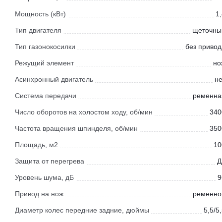
Мощность (кВт)
1
Тип двигателя
щеточны
Тип газонокосилки
без привод
Режущий элемент
но
Асинхронный двигатель
не
Система передачи
ременна
Число оборотов на холостом ходу, об/мин
340
Частота вращения шпинделя, об/мин
350
Площадь, м2
10
Защита от перегрева
Д
Уровень шума, дБ
9
Привод на нож
ременно
Диаметр колес передние задние, дюймы
5,5/5