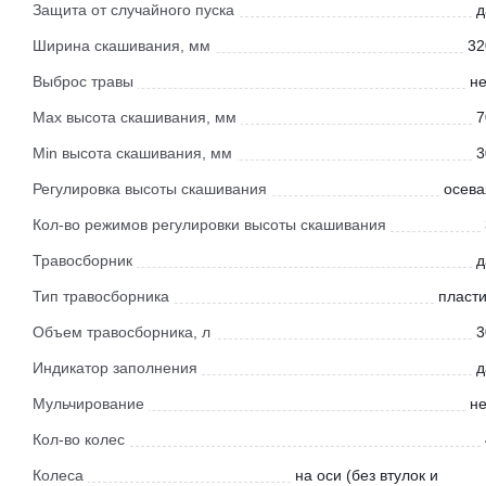
Защита от случайного пуска
д
Ширина скашивания, мм
32
Выброс травы
не
Мах высота скашивания, мм
7
Min высота скашивания, мм
3
Регулировка высоты скашивания
осева
Кол-во режимов регулировки высоты скашивания
Травосборник
д
Тип травосборника
пласти
Объем травосборника, л
3
Индикатор заполнения
д
Мульчирование
не
Кол-во колес
Колеса
на оси (без втулок и