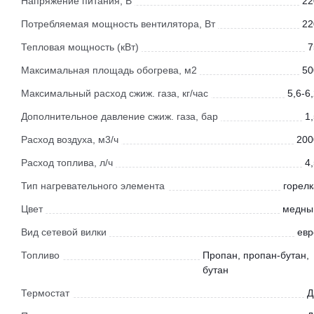
Напряжение питания, В
22
Потребляемая мощность вентилятора, Вт
22
Тепловая мощность (кВт)
7
Максимальная площадь обогрева, м2
50
Максимальный расход сжиж. газа, кг/час
5,6-6
Дополнительное давление сжиж. газа, бар
1
Расход воздуха, м3/ч
200
Расход топлива, л/ч
4
Тип нагревательного элемента
горелк
Цвет
медны
Вид сетевой вилки
евр
Топливо
Пропан, пропан-бутан,
бутан
Термостат
Д