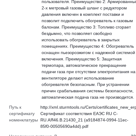
пользователя. Преимущество 2: Армированны
2-х метровый газовый шланг с редуктором
давления включен в комплект поставки и
позволит подключить обогреватель к газовым
балонам. Преимущество 3: Топливо сгорает
бездымно, что позволяет свободно
использовать обогреватель в закрытых
помещениях. Преимущество 4: Обогреватель
оснащен пьезорозжигом с надежной системой
включения. Преимущество 5: Защитная
термопара, автоматическое прекращение
подачи газа при отсутствии электропитания на
вентиляторе делают использование
обогревателя безопасным. При устранении
причин срабатывания системы безопасности,
автоматическая подача газа не производится.
Путь к
http://xml.sturmtools.ru/Certs/certificates_new_er
сертификату
Сертификат соответствия ЕАЭС RU С-
номенклатуры
RU.АЯ46.В.21430_21 (a9184874-0994-11ec-
85f0-00505690a4dd).pdf