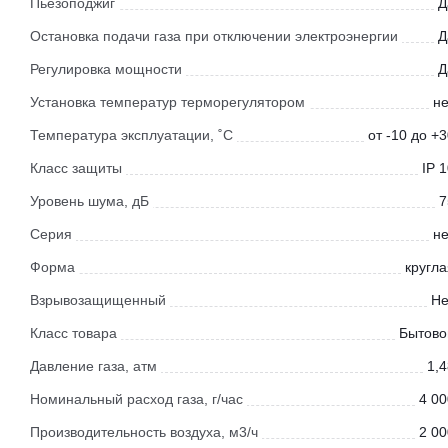
Пьезоподжиг
Д
Остановка подачи газа при отключении электроэнергии
Д
Регулировка мощности
Д
Установка температур терморегулятором
не
Температура эксплуатации, ˚С
от -10 до +
Класс защиты
IP 
Уровень шума, дБ
7
Серия
не
Форма
кругла
Взрывозащищенный
Не
Класс товара
Бытово
Давление газа, атм
1,4
Номинальный расход газа, г/час
4 00
Производительность воздуха, м3/ч
2 00