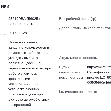
тики
95219DBA/956025 /
Вес рабочей части (гр)
28.05.2026 / 16
Дополнительные характеристи
2017-06-28
Резиновая киянка
зачастую используется в
ремонтных работах, при
укладке ламината,
Актуальная сезонность
паркетной доски или
Путь к
http://xml.stur
керамической плитки, при
сертификату
Сертификат с
работе с камнем,
номенклатуры
письмо ЦС_80
кровельными
00505690a4dd)
материалами, при
установке оконных
Количество на паллете
штапиков и даже при
рихтовке автомобильных
поверхностей.