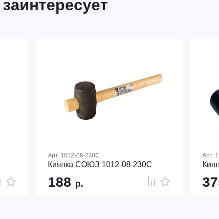
 заинтересует
Арт.
1012-08-230С
Арт.
1
Киянка СОЮЗ 1012-08-230С
Киян
188
3
р.