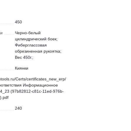
450
ки
Черно-белый
цилиндрический боек;
Фиберглассовая
обрезиненная рукоятка;
Вес 450г.;
Киянки
mtools.ru/Certs/certificates_new_erp/
оответствия Информационное
4_23 (97b82812-c81c-11ed-976b-
.pdf
240