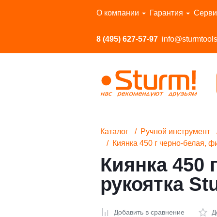
Перейти в каталог
О компании
Гарантия
Серви
8 (495) 627-57-97
info@sturmtools
Каталог
Ручной инструмент
Киянка 450 г черно-белая, ф
Киянка 450 
рукоятка St
Добавить в сравнение
Д