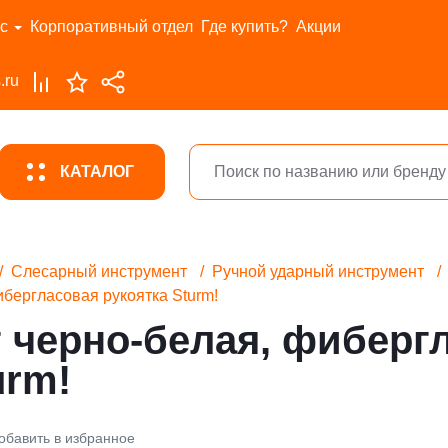
с
Корпоративный отдел
Где купить?
Акции
.ru
КАТАЛОГ
Слесарный инструмент
Ручной ударный инструмент
ибергласовая рукоятка Sturm!
г черно-белая, фиберг
urm!
обавить в избранное