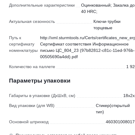
Дополнительные характеристики
Оцинкованный; Закалка до
40 HRC;
Актуальная сезонность
Ключи-трубки
торцевые
Путь к
http://xml.sturmtools.ru/Certs/certificates_new_er
сертификату
Сертификат соответствия Информационное
номенклатуры
письмо ЦС_804_23 (97b82812-c81c-11ed-976b-
00505690a4dd).pdf
Количество на паллете
1 92
Параметры упаковки
Габариты в упаковке (ДхШхВ, см)
18x2x
Вид упаковки (для WB)
Стикер(открытый
тип)
Основной штрихкод
460301008017