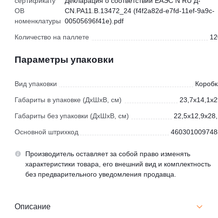
сертификату
Декларация о соответствии ЕАЭС N RU Д-
ОВ
CN.РА11.В.13472_24 (f4f2a82d-e7fd-11ef-9a9c-
номенклатуры
00505696f41e).pdf
Количество на паллете
12
Параметры упаковки
Вид упаковки
Коробк
Габариты в упаковке (ДхШхВ, см)
23,7x14,1x2
Габариты без упаковки (ДхШхВ, см)
22,5x12,9x28,
Основной штрихкод
460301009748
Производитель оставляет за собой право изменять
характеристики товара, его внешний вид и комплектность
без предварительного уведомления продавца.
Описание