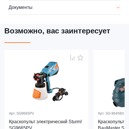
Документы
Возможно, вас заинтересует
Арт.
SG9665PV
Арт.
SG-9645BX
Краскопульт электрический Sturm!
Краскопульт э
SG9665PV
BauMaster SG