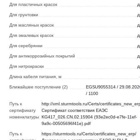
Для пластичных красок
д
Для грунтовки
д
Для масляных красок
д
Для эмалевых красок
д
Для серебрянки
д
Для антикоррозийных покрытий
д
Для нитрокраски
д
Длина кабеля питания, м
Ближайшее поступление (2)
EGSU9055314 / 29.08.202
/ 1100
Путь к
http://xml.sturmtools.ru/Certs/certificates_new_er
сертификату
Сертификат соответствия ЕАЭС
номенклатуры
KG417_026.CN.02.15904 (93e2ec0d-e7fe-11ef-
9a9c-00505696f41e).pdf
Путь к
https://sturmtools.ru/Certs/certificates_new_erp/