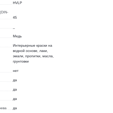
HVLP
(DIN-
45
_
Медь
Интерьерные краски на
водной основе, лаки,
эмали, пропитки, масла,
грунтовки
нет
да
да
да
рева
да