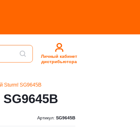
Личный кабинет
дистрибьютора
ий Sturm! SG9645B
! SG9645B
Артикул:
SG9645B