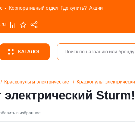
с
Корпоративный отдел
Где купить?
Акции
.ru
КАТАЛОГ
Краскопульты электрические
Краскопульт электрическ
 электрический Sturm
обавить в избранное