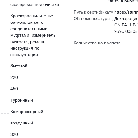
9a9c-00505696
своевременной очистки
Путь к сертификату
https://stur
Краскораспылительс
ОВ номенклатуры
Декларация
бачком, шланг с
CN.РА11.В.1
соединительными
9a9c-00505
муфтами, измеритель
вязкости, ремень,
Количество на паллете
инструкция по
эксплуатации
бытовой
220
450
Турбинный
Компрессорный
воздушный
320