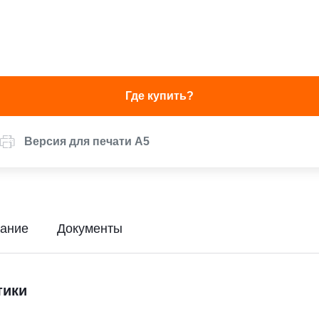
Где купить?
Версия для печати А5
ание
Документы
тики