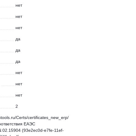
нет
нет
нет
да
да
да
нет
й
нет
нет
2
mtools.ru/Certs/certificates_new_erp/
оответствия ЕАЭС
02.15904 (93e2ec0d-e7fe-11ef-