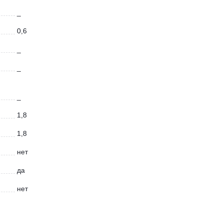
_
0,6
_
_
_
1,8
1,8
нет
да
нет