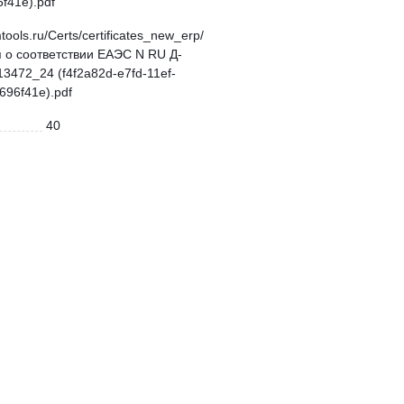
f41e).pdf
mtools.ru/Certs/certificates_new_erp/
 о соответствии ЕАЭС N RU Д-
3472_24 (f4f2a82d-e7fd-11ef-
696f41e).pdf
40