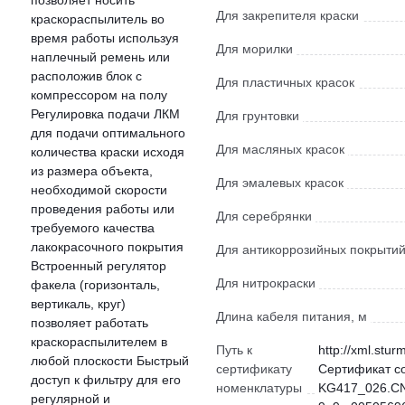
позволяет носить
Для закрепителя краски
краскораспылитель во
время работы используя
Для морилки
наплечный ремень или
расположив блок с
Для пластичных красок
компрессором на полу
Регулировка подачи ЛКМ
Для грунтовки
для подачи оптимального
Для масляных красок
количества краски исходя
из размера объекта,
Для эмалевых красок
необходимой скорости
проведения работы или
Для серебрянки
требуемого качества
лакокрасочного покрытия
Для антикоррозийных покрыти
Встроенный регулятор
Для нитрокраски
факела (горизонталь,
вертикаль, круг)
Длина кабеля питания, м
позволяет работать
краскораспылителем в
Путь к
http://xml.stur
любой плоскости Быстрый
сертификату
Сертификат с
доступ к фильтру для его
номенклатуры
KG417_026.CN.
регулярной и