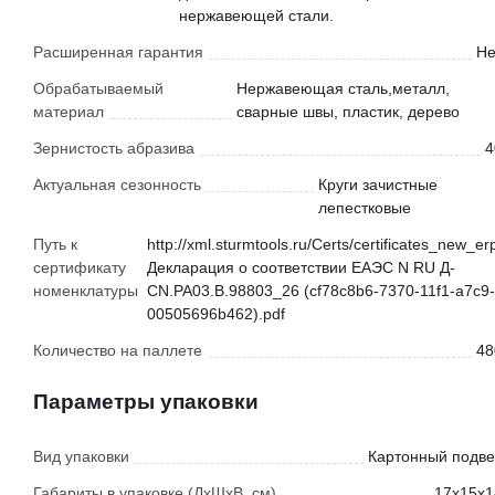
нержавеющей стали.
Расширенная гарантия
Не
Обрабатываемый
Нержавеющая сталь,металл,
материал
сварные швы, пластик, дерево
Зернистость абразива
4
Актуальная сезонность
Круги зачистные
лепестковые
Путь к
http://xml.sturmtools.ru/Certs/certificates_new_er
сертификату
Декларация о соответствии ЕАЭС N RU Д-
номенклатуры
CN.РА03.В.98803_26 (cf78c8b6-7370-11f1-a7c9-
00505696b462).pdf
Количество на паллете
48
Параметры упаковки
Вид упаковки
Картонный подве
Габариты в упаковке (ДхШхВ, см)
17x15x1