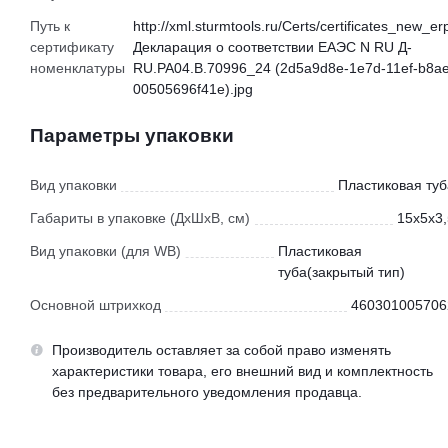
Путь к
http://xml.sturmtools.ru/Certs/certificates_new_er
сертификату
Декларация о соответствии ЕАЭС N RU Д-
номенклатуры
RU.РА04.В.70996_24 (2d5a9d8e-1e7d-11ef-b8ae
00505696f41e).jpg
Параметры упаковки
Вид упаковки
Пластиковая туб
Габариты в упаковке (ДхШхВ, см)
15x5x3,
Вид упаковки (для WB)
Пластиковая
туба(закрытый тип)
Основной штрихкод
460301005706
Производитель оставляет за собой право изменять
характеристики товара, его внешний вид и комплектность
без предварительного уведомления продавца.