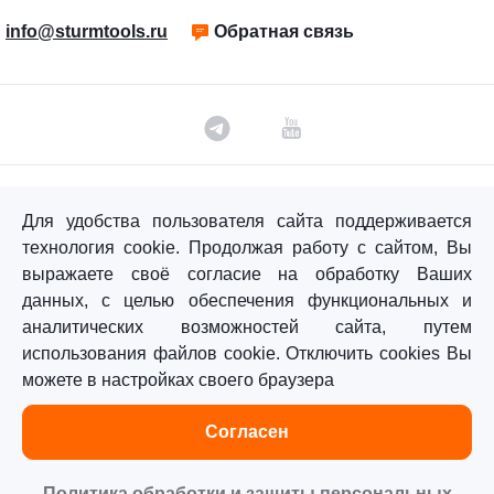
info@sturmtools.ru
Обратная связь
©«Sturm!» 2011–2026 ®
Для удобства пользователя сайта поддерживается
Все права защищены.
технология cookie. Продолжая работу с сайтом, Вы
Политика обработки персональных данных
выражаете своё согласие на обработку Ваших
данных, с целью обеспечения функциональных и
Согласие на обработку персональных данных
аналитических возможностей сайта, путем
использования файлов cookie. Отключить cookies Вы
можете в настройках своего браузера
Главная
Каталог
Сравнение
Избранное
Согласен
Политика обработки и защиты персональных