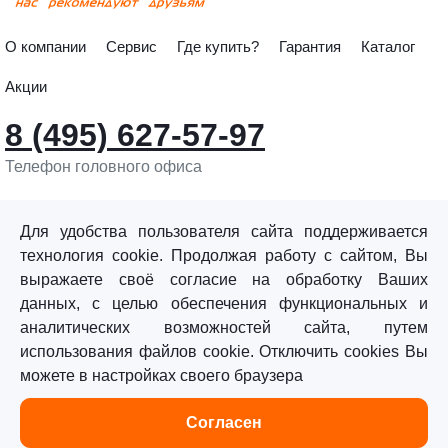
О компании
Сервис
Где купить?
Гарантия
Каталог
Акции
8 (495) 627-57-97
Телефон головного офиса
info@sturmtools.ru
Обратная связь
Для удобства пользователя сайта поддерживается
технология cookie. Продолжая работу с сайтом, Вы
выражаете своё согласие на обработку Ваших
данных, с целью обеспечения функциональных и
аналитических возможностей сайта, путем
использования файлов cookie. Отключить cookies Вы
©«Sturm!» 2011–2026 ®
можете в настройках своего браузера
Все права защищены.
Согласен
Политика обработки персональных данных