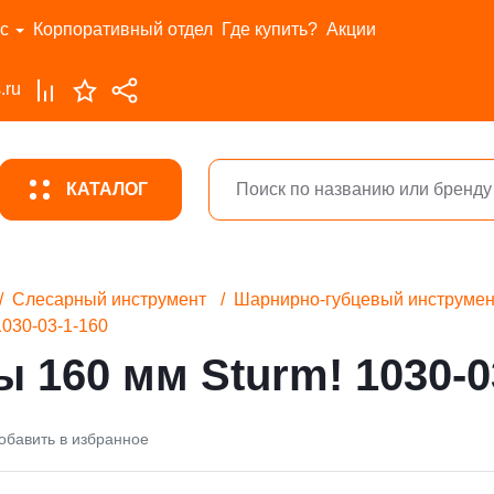
с
Корпоративный отдел
Где купить?
Акции
.ru
КАТАЛОГ
Слесарный инструмент
Шарнирно-губцевый инструмен
1030-03-1-160
 160 мм Sturm! 1030-0
обавить в избранное