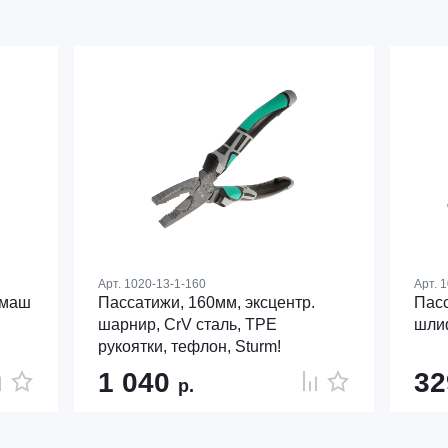
Арт.
1020-13-1-160
Арт.
1
омаш
Пассатижи, 160мм, эксцентр.
Пасс
шарнир, CrV сталь, TPE
шли
рукоятки, тефлон, Sturm!
1 040
3
р.