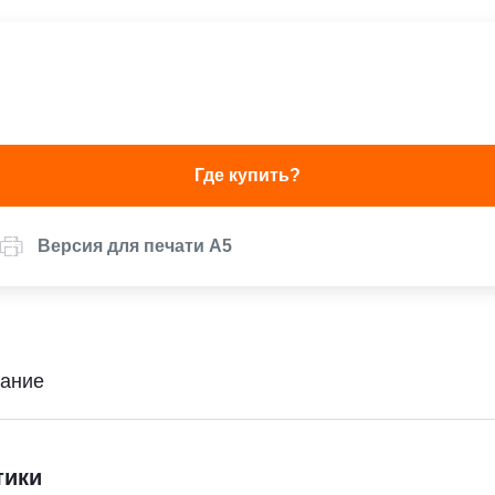
Где купить?
Версия для печати А5
ание
тики