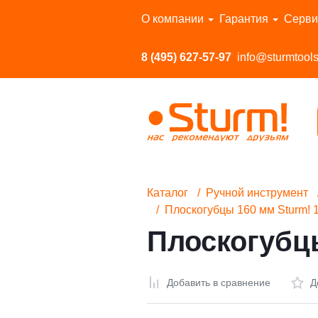
Перейти в каталог
О компании
Гарантия
Серви
8 (495) 627-57-97
info@sturmtools
Каталог
Ручной инструмент
Плоскогубцы 160 мм Sturm! 
Плоскогубцы
Добавить в сравнение
Д