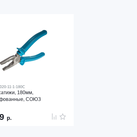
020-11-1-180C
атижи, 180мм,
фованные, СОЮЗ
29
р.