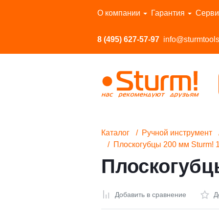
Перейти в каталог
О компании
Гарантия
Серви
8 (495) 627-57-97
info@sturmtools
Каталог
Ручной инструмент
Плоскогубцы 200 мм Sturm! 
Плоскогубцы
Добавить в сравнение
Д