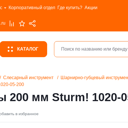
с
Корпоративный отдел
Где купить?
Акции
.ru
КАТАЛОГ
Слесарный инструмент
Шарнирно-губцевый инструмен
1020-05-200
 200 мм Sturm! 1020-0
обавить в избранное