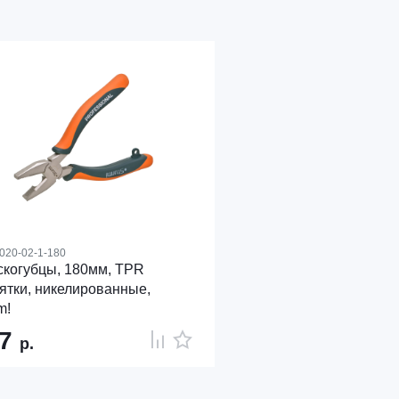
020-02-1-180
когубцы, 180мм, TPR
ятки, никелированные,
m!
17
р.