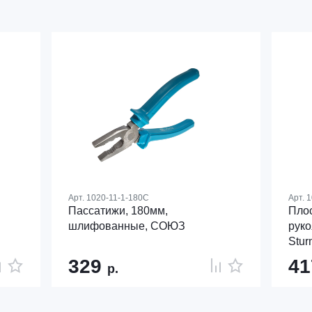
Арт.
1020-11-1-180C
Арт.
1
Пассатижи, 180мм,
Плос
шлифованные, СОЮЗ
руко
Stur
329
4
р.