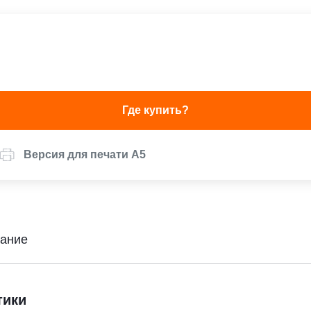
Где купить?
Версия для печати А5
ание
тики