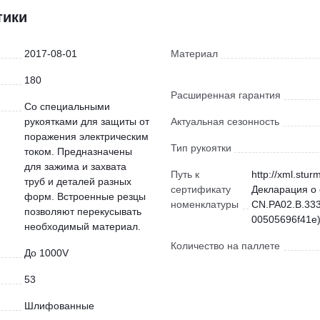
тики
2017-08-01
Материал
180
Расширенная гарантия
Со специальными
рукоятками для защиты от
Актуальная сезонность
поражения электрическим
Тип рукоятки
током. Предназначены
для зажима и захвата
Путь к
http://xml.stur
труб и деталей разных
сертификату
Декларация о 
форм. Встроенные резцы
номенклатуры
CN.РА02.В.333
позволяют перекусывать
00505696f41e)
необходимый материал.
Количество на паллете
До 1000V
53
Шлифованные