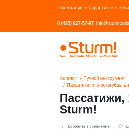
Перейти в каталог
О компании
Гарантия
Серви
8 (495) 627-57-97
info@sturmtools
Каталог
Ручной инструмент
Пассатижи и плоскогубцы ди
Пассатижи, 
Sturm!
Добавить в сравнение
Д