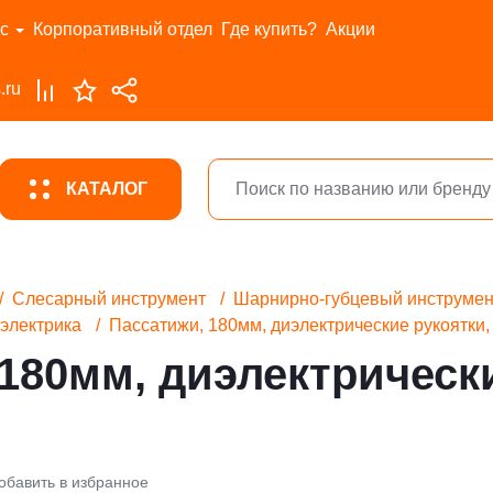
с
Корпоративный отдел
Где купить?
Акции
.ru
КАТАЛОГ
Слесарный инструмент
Шарнирно-губцевый инструмен
электрика
Пассатижи, 180мм, диэлектрические рукоятки, 
180мм, диэлектрически
обавить в избранное