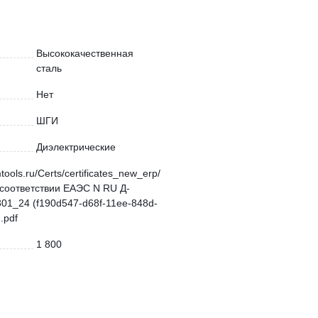
Высококачественная
сталь
Нет
ШГИ
Диэлектрические
mtools.ru/Certs/certificates_new_erp/
соответствии ЕАЭС N RU Д-
01_24 (f190d547-d68f-11ee-848d-
.pdf
1 800