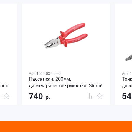
Арт.
1020-03-1-200
Арт.
1
Пассатижи, 200мм,
Тонк
turm!
диэлектрические рукоятки, Sturm!
диэл
740
5
р.