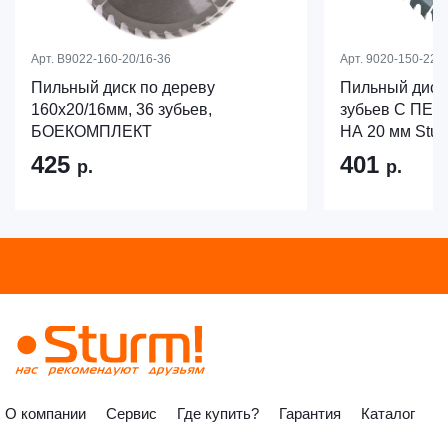
Арт.
B9022-160-20/16-36
Арт.
9020-150-22/2
Пильный диск по дереву
Пильный диск
160x20/16мм, 36 зубьев,
зубьев С ПЕ
БОЕКОМПЛЕКТ
НА 20 мм Stur
425
401
р.
р.
О компании
Сервис
Где купить?
Гарантия
Каталог