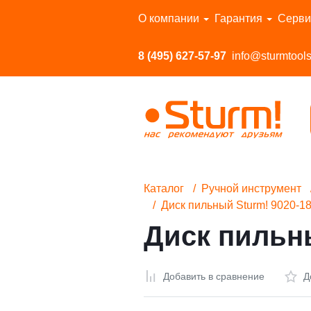
Перейти в каталог
О компании
Гарантия
Серви
8 (495) 627-57-97
info@sturmtools
Каталог
Ручной инструмент
Диск пильный Sturm! 9020-1
Диск пильны
Добавить в сравнение
Д