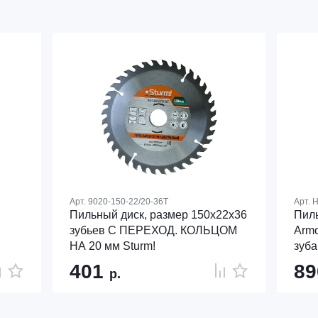
Арт.
9020-150-22/20-36T
Арт.
H
Пильный диск, размер 150x22x36
Пиль
зубьев С ПЕРЕХОД. КОЛЬЦОМ
Armo
НА 20 мм Sturm!
зуба
401
8
р.