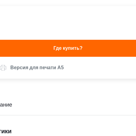
Где купить?
Версия для печати А5
ание
тики