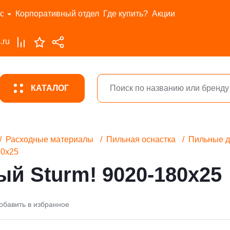
с
Корпоративный отдел
Где купить?
Акции
.ru
КАТАЛОГ
Расходные материалы
Пильная оснастка
Пильные д
80x25
й Sturm! 9020-180x25
обавить в избранное