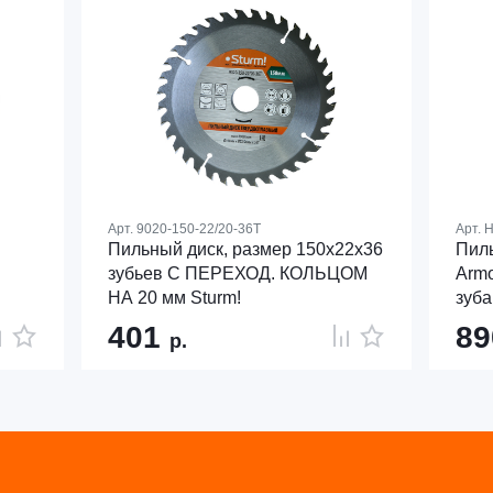
Арт.
9020-150-22/20-36T
Арт.
H
Пильный диск, размер 150x22x36
Пиль
зубьев С ПЕРЕХОД. КОЛЬЦОМ
Armo
НА 20 мм Sturm!
зуба
401
8
р.