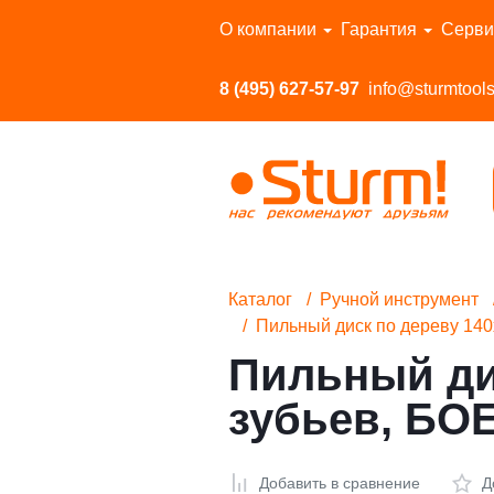
Перейти в каталог
О компании
Гарантия
Серви
8 (495) 627-57-97
info@sturmtools
Каталог
Ручной инструмент
Пильный диск по дереву 14
Пильный дис
зубьев, Б
Добавить в сравнение
Д