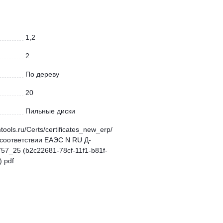
1,2
2
По дереву
20
Пильные диски
mtools.ru/Certs/certificates_new_erp/
соответствии ЕАЭС N RU Д-
57_25 (b2c22681-78cf-11f1-b81f-
.pdf