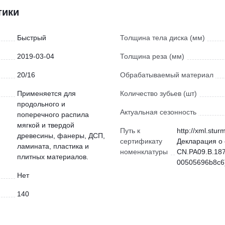
тики
Быстрый
Толщина тела диска (мм)
2019-03-04
Толщина реза (мм)
20/16
Обрабатываемый материал
Применяется для
Количество зубьев (шт)
продольного и
Актуальная сезонность
поперечного распила
мягкой и твердой
Путь к
http://xml.stur
древесины, фанеры, ДСП,
сертификату
Декларация о 
ламината, пластика и
номенклатуры
CN.РА09.В.187
плитных материалов.
00505696b8c6)
Нет
140