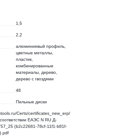
1,5
2,2
алюминиевый профиль,
цветные металлы,
пластик,
комбинированные
материалы, дерево,
дерево с гвоздями
48
Пильные диски
mtools.ru/Certs/certificates_new_erp/
соответствии ЕАЭС N RU Д-
57_25 (b2c22681-78cf-11f1-b81f-
.pdf