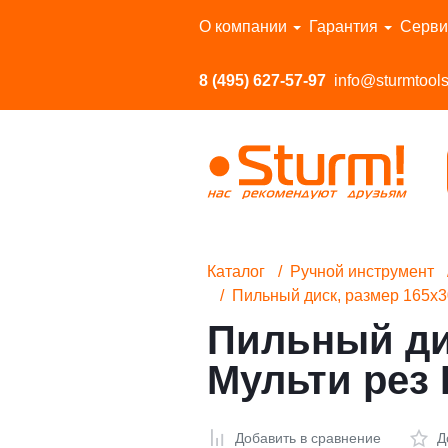
Перейти в каталог
О компании
Гарантия
Серви
8 (495) 627-57-97
info@sturmtools
Каталог
Ручной инструмент
Пильный диск, размер 165x
Пильный дис
Мульти ре
Добавить в сравнение
Д