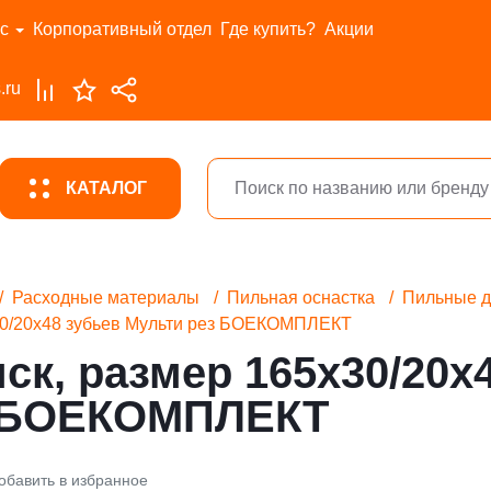
с
Корпоративный отдел
Где купить?
Акции
.ru
КАТАЛОГ
Расходные материалы
Пильная оснастка
Пильные д
30/20x48 зубьев Мульти рез БОЕКОМПЛЕКТ
к, размер 165x30/20x
з БОЕКОМПЛЕКТ
обавить в избранное