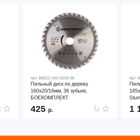
Арт.
B9022-160-20/16-36
Арт.
9
Пильный диск по дереву
Пиль
160x20/16мм, 36 зубьев,
185x
БОЕКОМПЛЕКТ
Stur
425
1 
р.