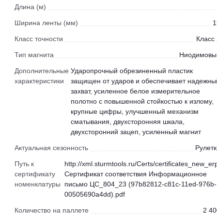
Длина (м)
Ширина ленты (мм)
1
Класс точности
Класс 
Тип магнита
Ниодимовы
Дополнительные
Ударопрочный обрезиненный пластик
характеристики
защищен от ударов и обеспечивает надежны
захват, усиленное белое измерительное
полотно с повышенной стойкостью к излому,
крупные цифры, улучшенный механизм
сматывания, двухсторонняя шкала,
двухсторонний зацеп, усиленный магнит
Актуальная сезонность
Рулетк
Путь к
http://xml.sturmtools.ru/Certs/certificates_new_er
сертификату
Сертификат соответствия Информационное
номенклатуры
письмо ЦС_804_23 (97b82812-c81c-11ed-976b-
00505690a4dd).pdf
Количество на паллете
2 40