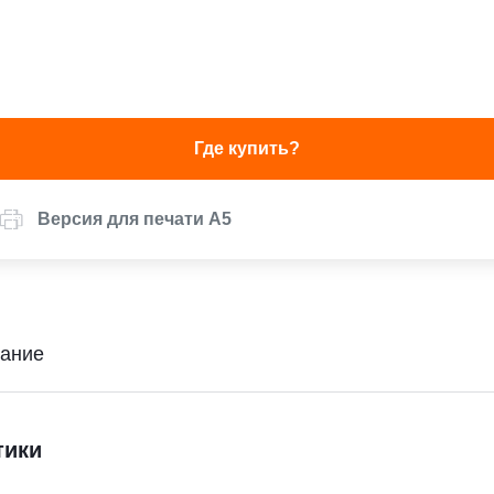
Где купить?
Версия для печати А5
ание
тики