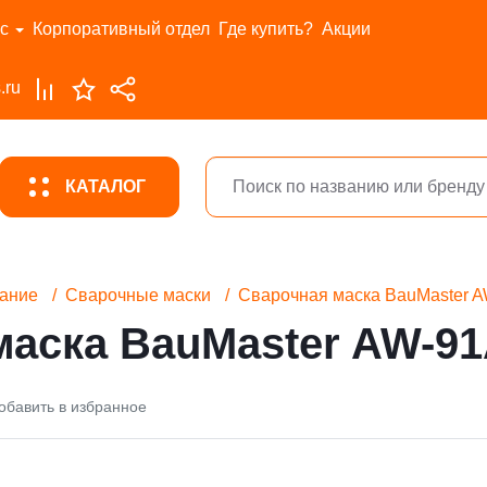
с
Корпоративный отдел
Где купить?
Акции
.ru
КАТАЛОГ
ание
Сварочные маски
Сварочная маска BauMaster
маска BauMaster AW-9
обавить в избранное