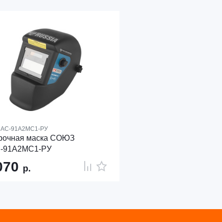
АС-91А2МС1-РУ
рочная маска СОЮЗ
-91А2МС1-РУ
070
р.