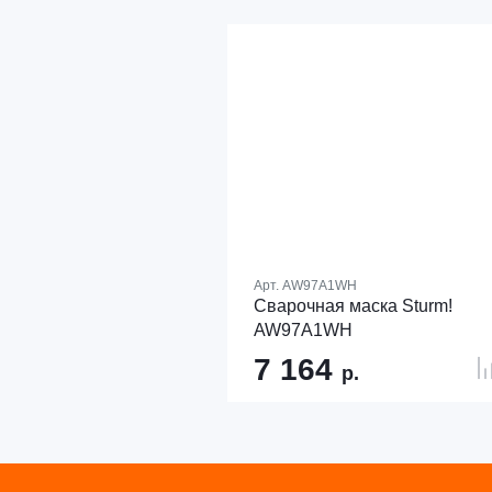
Арт.
AW97A1WH
Сварочная маска Sturm!
AW97A1WH
7 164
р.