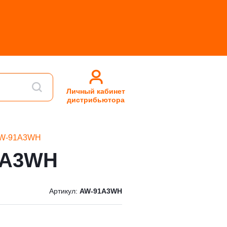
Личный кабинет
дистрибьютора
 AW-91A3WH
1A3WH
Артикул:
AW-91A3WH