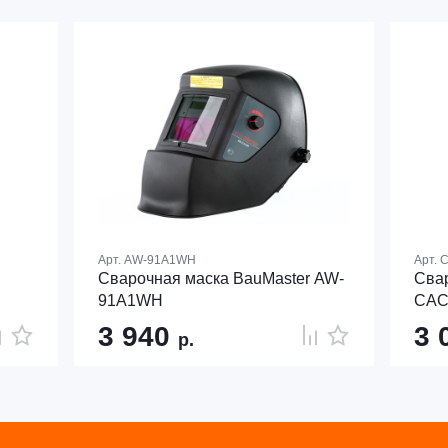
Арт.
AW-91A1WH
Арт.
С
Сварочная маска BauMaster AW-
Сва
91A1WH
САС
3 940
3 
р.