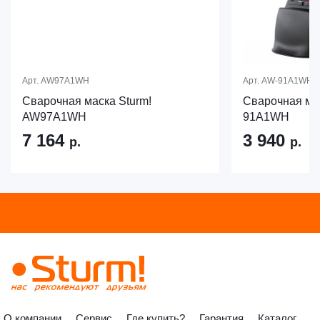
Арт.
AW97A1WH
Арт.
AW-91A1WH
Сварочная маска Sturm!
Сварочная ма
AW97A1WH
91A1WH
7 164
3 940
р.
р.
О компании
Сервис
Где купить?
Гарантия
Каталог