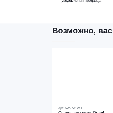
уведомления продавца.
Возможно, вас
Арт.
AW97A1WH
Сварочная маска Sturm!