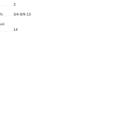
3
IN
3/4-8/9-13
чей
14