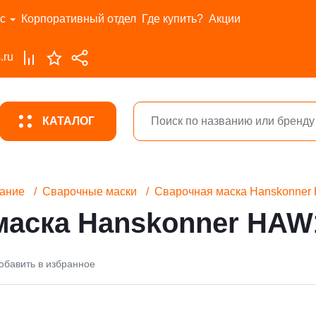
с
Корпоративный отдел
Где купить?
Акции
.ru
КАТАЛОГ
ание
Сварочные маски
Сварочная маска Hanskonne
маска Hanskonner HA
обавить в избранное