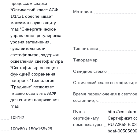
процессом сварки
*Оптический класс АСФ
Материал
1/1/1/1 обеспечивает
максимальную защиту
глаз *Синергетическое
управление: регулировка
уровня затемнения,
чувствительности
Тип питания
светофильтра, задержки
Типоразмер
осветления светофильтра
*Светофильтр оснащен
Откидное стекло
функцией сохранения
настроек *Технология
Оптический класс светофильтр
“Градиент” позволяет
плавно осветлять АСФ
Время переключения в светло
для снятия напряжения
состояние, с
глаз
Путь к
http://xml.stur
108*82
сертификату
Сертификат с
номенклатуры
RU.АЖ58.В.03
100х80 / 150х165х29
bdaf-00505690