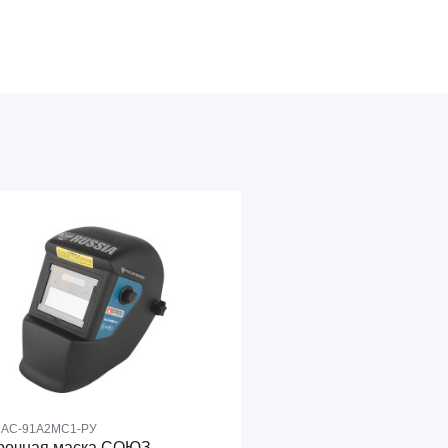
АС-91А2МС1-РУ
рочная маска СОЮЗ