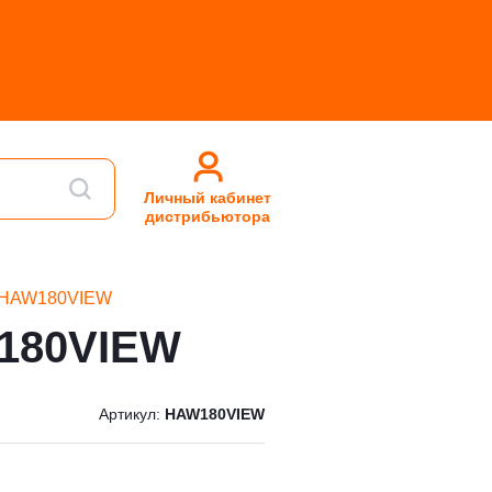
Личный кабинет
дистрибьютора
r HAW180VIEW
W180VIEW
Артикул:
HAW180VIEW