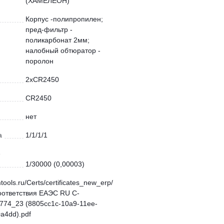
(ХАМЕЛЕОН)
Корпус -полипропилен;
пред-фильтр -
поликарбонат 2мм;
налобный обтюратор -
поролон
2хCR2450
CR2450
нет
а
1/1/1/1
е
1/30000 (0,00003)
mtools.ru/Certs/certificates_new_erp/
оответствия ЕАЭС RU С-
774_23 (8805cc1c-10a9-11ee-
a4dd).pdf