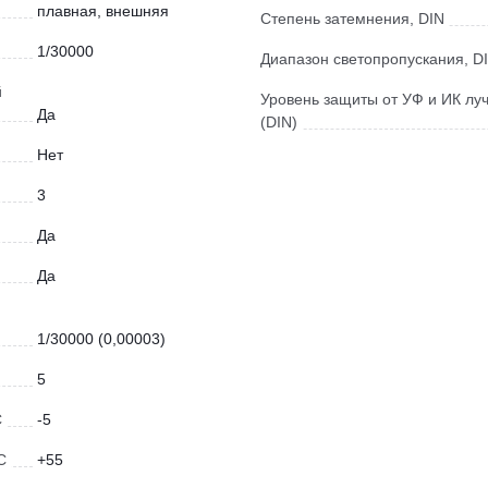
плавная, внешняя
Степень затемнения, DIN
1/30000
Диапазон светопропускания, D
й
Уровень защиты от УФ и ИК лу
Да
(DIN)
Нет
3
Да
Да
1/30000 (0,00003)
5
С
-5
С
+55