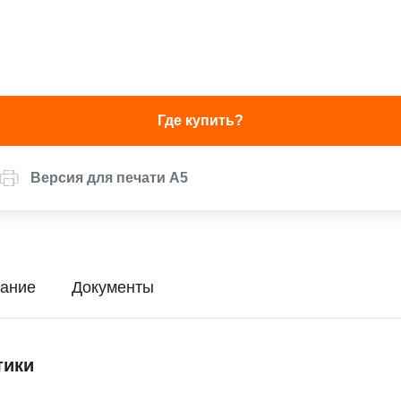
Где купить?
Версия для печати А5
ание
Документы
тики