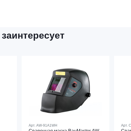
 заинтересует
Арт.
AW-91A1WH
Арт.
С
Сварочная маска BauMaster AW-
Сва