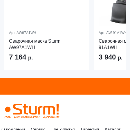
Арт.
AW97A1WH
Арт.
AW-91A1WH
Сварочная маска Sturm!
Сварочная ма
AW97A1WH
91A1WH
7 164
3 940
р.
р.
О компании
Сервис
Где купить?
Гарантия
Каталог