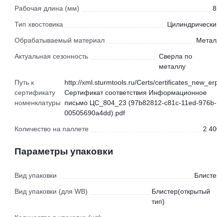
Рабочая длина (мм)
8
Тип хвостовика
Цилиндрически
Обрабатываемый материал
Метал
Актуальная сезонность
Сверла по
металлу
Путь к
http://xml.sturmtools.ru/Certs/certificates_new_er
сертификату
Сертификат соответствия Информационное
номенклатуры
письмо ЦС_804_23 (97b82812-c81c-11ed-976b-
00505690a4dd).pdf
Количество на паллете
2 40
Параметры упаковки
Вид упаковки
Блисте
Вид упаковки (для WB)
Блистер(открытый
тип)