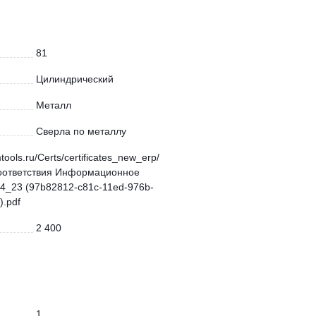
81
Цилиндрический
Металл
Сверла по металлу
mtools.ru/Certs/certificates_new_erp/
оответствия Информационное
4_23 (97b82812-c81c-11ed-976b-
.pdf
2 400
1