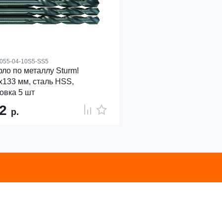
055-04-10S5-SS5
ло по металлу Sturm!
х133 мм, сталь HSS,
овка 5 шт
52
р.