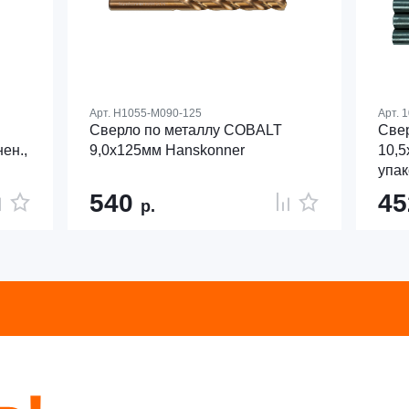
Арт.
H1055-M090-125
Арт.
1
Сверло по металлу COBALT
Свер
ен.,
9,0х125мм Hanskonner
10,5
упак
540
4
р.