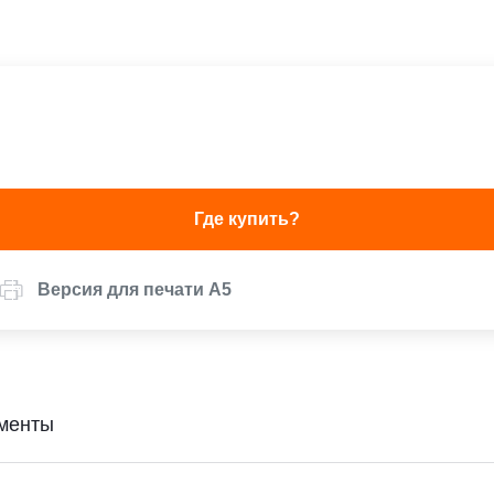
Где купить?
Версия для печати А5
менты