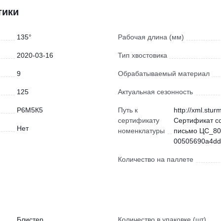
тики
135°
Рабочая длина (мм)
2020-03-16
Тип хвостовика
9
Обрабатываемый материал
125
Актуальная сезонность
Р6М5К5
Путь к
http://xml.stur
сертификату
Сертификат с
Нет
номенклатуры
письмо ЦС_80
00505690a4dd)
Количество на паллете
Блистер
Количество в упаковке (шт)