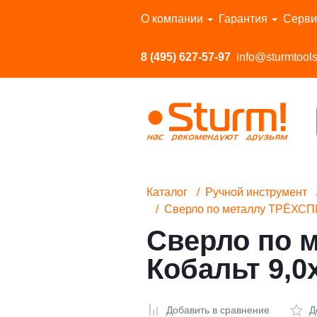
Перейти в каталог
О компании
Гарантия
Серви
8 (495) 627-57-97
info@sturmtools
Каталог
Ручной инструмент
Сверло по металлу ТРЁХС
Сверло по
Кобальт 9,
Добавить в сравнение
Д