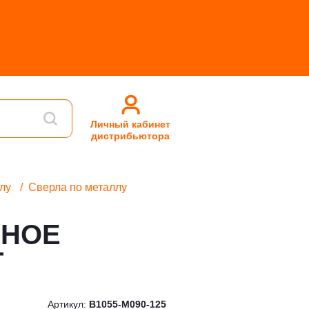
Личный кабинет
дистрибьютора
лу
Сверла по металлу
ЬНОЕ
Т
Артикул:
B1055-M090-125