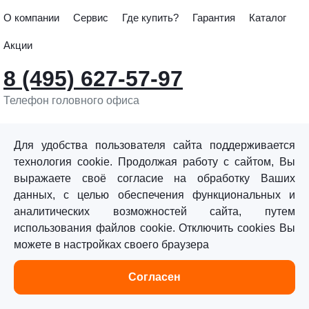
О компании
Сервис
Где купить?
Гарантия
Каталог
Акции
8 (495) 627-57-97
Телефон головного офиса
info@sturmtools.ru
Обратная связь
Для удобства пользователя сайта поддерживается
технология cookie. Продолжая работу с сайтом, Вы
выражаете своё согласие на обработку Ваших
данных, с целью обеспечения функциональных и
аналитических возможностей сайта, путем
использования файлов cookie. Отключить cookies Вы
©«Sturm!» 2011–2026 ®
можете в настройках своего браузера
Все права защищены.
Согласен
Политика обработки персональных данных
Согласие на обработку персональных данных