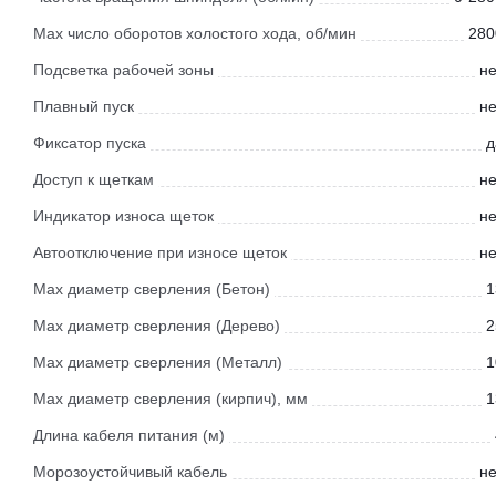
Мах число оборотов холостого хода, об/мин
280
Подсветка рабочей зоны
не
Плавный пуск
не
Фиксатор пуска
д
Доступ к щеткам
не
Индикатор износа щеток
не
Автоотключение при износе щеток
не
Мах диаметр сверления (Бетон)
1
Мах диаметр сверления (Дерево)
2
Мах диаметр сверления (Металл)
1
Мах диаметр сверления (кирпич), мм
1
Длина кабеля питания (м)
Морозоустойчивый кабель
не