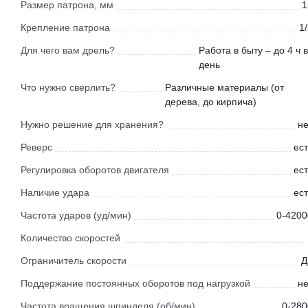
Размер патрона, мм
1
Крепление патрона
1
Для чего вам дрель?
Работа в быту – до 4 ч в
день
Что нужно сверлить?
Различные материалы (от
дерева, до кирпича)
Нужно решение для хранения?
не
Реверс
ест
Регулировка оборотов двигателя
ест
Наличие удара
ест
Частота ударов (уд/мин)
0-4200
Количество скоростей
Ограничитель скорости
Д
Поддержание постоянных оборотов под нагрузкой
не
Частота вращения шпинделя (об/мин)
0-280