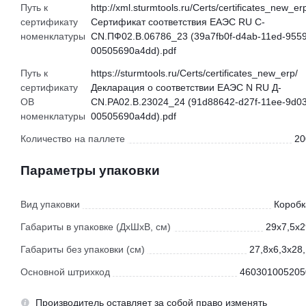
Путь к
http://xml.sturmtools.ru/Certs/certificates_new_er
сертификату
Сертификат соответствия ЕАЭС RU С-
номенклатуры
CN.ПФ02.В.06786_23 (39a7fb0f-d4ab-11ed-9559
00505690a4dd).pdf
Путь к
https://sturmtools.ru/Certs/certificates_new_erp/
сертификату
Декларация о соответствии ЕАЭС N RU Д-
ОВ
CN.РА02.В.23024_24 (91d88642-d27f-11ee-9d03
номенклатуры
00505690a4dd).pdf
Количество на паллете
20
Параметры упаковки
Вид упаковки
Коробк
Габариты в упаковке (ДхШхВ, см)
29x7,5x2
Габариты без упаковки (см)
27,8x6,3x28
Основной штрихкод
460301005205
Производитель оставляет за собой право изменять