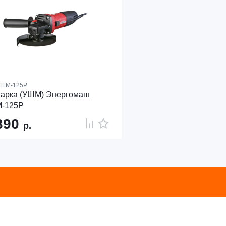
ШМ-125Р
гарка (УШМ) Энергомаш
-125Р
390
р.