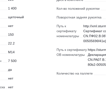
1 400
Кол-во положений рукоятки
щеточный
Поворотная задняя рукоятка
нет
Путь к
http://xml.stur
сертификату
Сертификат с
150
номенклатуры
CN.ПФ02.В.087
00505696f41e)
22.2
Путь к сертификату
https://stur
М14
ОВ номенклатуры
Декларация
CN.РА07.В.
н
7 500
80b2-00505
да
Количество на паллете
нет
ска
нет