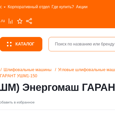
с
Корпоративный отдел
Где купить?
Акции
.ru
КАТАЛОГ
Шлифовальные машины
Угловые шлифовальные ма
ш ГАРАНТ УШМ1-150
УШМ) Энергомаш ГАРА
обавить в избранное