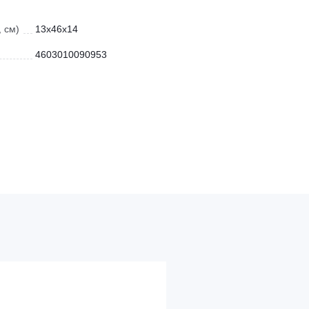
 см)
13x46x14
4603010090953