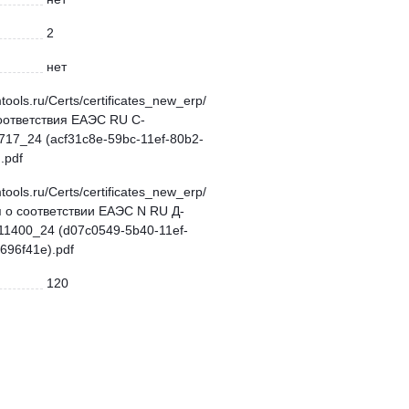
2
нет
mtools.ru/Certs/certificates_new_erp/
оответствия ЕАЭС RU С-
17_24 (acf31c8e-59bc-11ef-80b2-
.pdf
mtools.ru/Certs/certificates_new_erp/
 о соответствии ЕАЭС N RU Д-
11400_24 (d07c0549-5b40-11ef-
696f41e).pdf
120