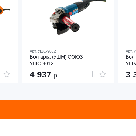
Арт.
УШС-9012Т
Арт.
У
Болгарка (УШМ) СОЮЗ
Бол
УШС-9012Т
УШМ
4 937
3 
р.