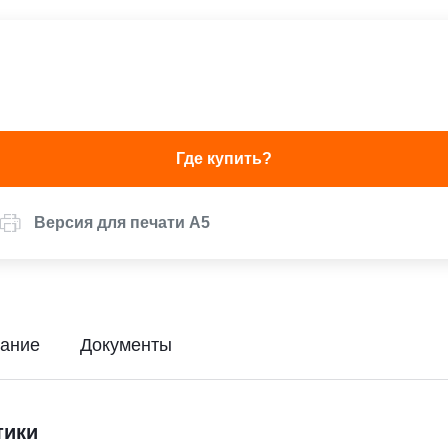
Где купить?
Версия для печати А5
ание
Документы
тики