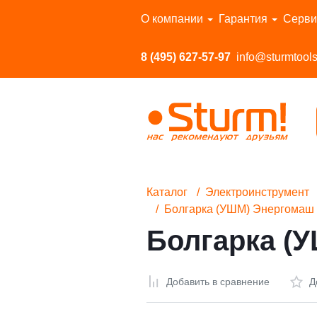
Перейти в каталог
О компании
Гарантия
Серви
8 (495) 627-57-97
info@sturmtools
Каталог
Электроинструмент
Болгарка (УШМ) Энергома
Болгарка (
Добавить в сравнение
Д