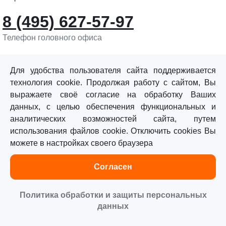
8 (495) 627-57-97
Телефон головного офиса
info@sturmtools.ru
Обратная связь
Для удобства пользователя сайта поддерживается
технология cookie. Продолжая работу с сайтом, Вы
выражаете своё согласие на обработку Ваших
данных, с целью обеспечения функциональных и
аналитических возможностей сайта, путем
использования файлов cookie. Отключить cookies Вы
©«Sturm!» 2011–2026 ®
можете в настройках своего браузера
Все права защищены.
Согласен
Политика обработки персональных данных
Согласие на обработку персональных данных
Политика обработки и защиты персональных
данных
Главная
Каталог
Сравнение
Избранное