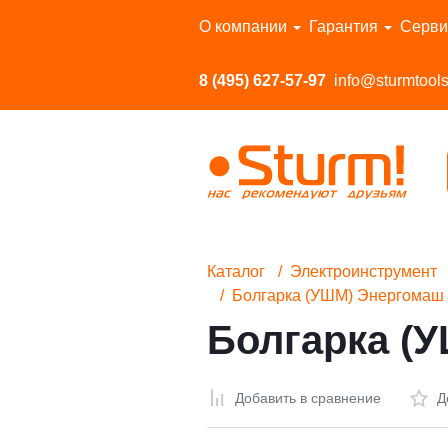
Перейти в каталог
О компании
Гарантия
Серви
8 (495) 627-57-97
info@sturmtools
Каталог
Электроинструмент
Болгарка (УШМ) Энергома
Болгарка (
Добавить в сравнение
Д