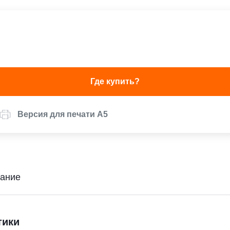
Где купить?
Версия для печати А5
ание
тики