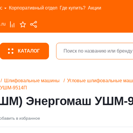
с
Корпоративный отдел
Где купить?
Акции
.ru
КАТАЛОГ
Шлифовальные машины
Угловые шлифовальные ма
ш УШМ-9514П
УШМ) Энергомаш УШМ-
обавить в избранное