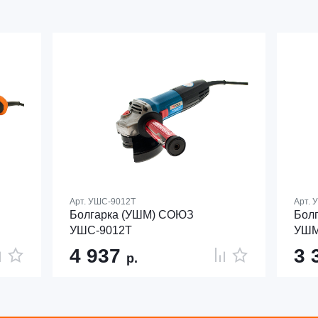
Арт.
УШС-9012Т
Арт.
У
Болгарка (УШМ) СОЮЗ
Бол
УШС-9012Т
УШМ
4 937
3 
р.