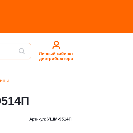
Личный кабинет
дистрибьютора
шины
9514П
Артикул:
УШМ-9514П