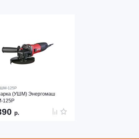
ШМ-125Р
гарка (УШМ) Энергомаш
-125Р
390
р.