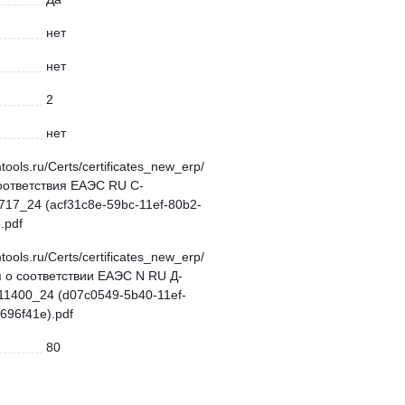
нет
нет
2
нет
mtools.ru/Certs/certificates_new_erp/
оответствия ЕАЭС RU С-
17_24 (acf31c8e-59bc-11ef-80b2-
.pdf
mtools.ru/Certs/certificates_new_erp/
 о соответствии ЕАЭС N RU Д-
11400_24 (d07c0549-5b40-11ef-
696f41e).pdf
80