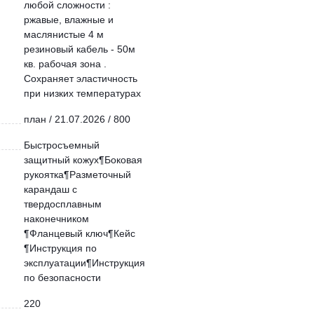
любой сложности :
ржавые, влажные и
маслянистые 4 м
резиновый кабель - 50м
кв. рабочая зона .
Сохраняет эластичность
при низких температурах
план / 21.07.2026 / 800
Быстросъемный
защитный кожух¶Боковая
рукоятка¶Разметочный
карандаш с
твердосплавным
наконечником
¶Фланцевый ключ¶Кейс
¶Инструкция по
эксплуатации¶Инструкция
по безопасности
220