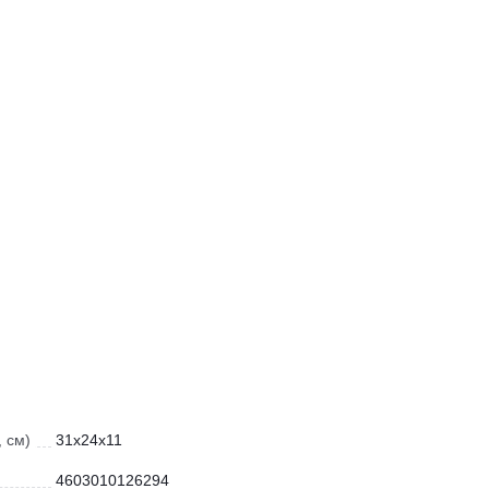
 см)
31x24x11
4603010126294