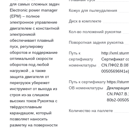
для самых сложных задач
Electronic power manager
Кожух для пылеудаления
(ЕРМ) – полное
Диск в комплекте
электронное управление
двигателем с константной
Кол-во положений рукоятки
электроникой
обеспечивает плавный
Поворотная задняя рукоятка
пуск, регулировку
оборотов и поддержание
Путь к
http://xml.stur
оптимальной скорости
сертификату
Сертификат с
оборотов под любой
номенклатуры
CN.ПФ02.В.087
нагрузкой , а также
00505696f41e)
защита двигателя от
Путь к сертификату
https://stur
перегрузок убережет
ОВ номенклатуры
Декларация
инструмент от выхода из
CN.РА07.В.
строя из-за слишком
80b2-00505
высоких токов Рукоятка с
твёрдосплавным
Количество на паллете
карандашом, который
позволяет наносить
разметку на поверхности