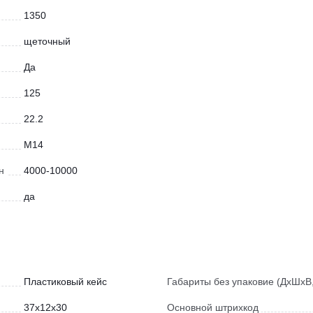
1350
щеточный
Да
125
22.2
М14
н
4000-10000
да
Пластиковый кейс
Габариты без упаковие (ДхШхВ,
37x12x30
Основной штрихкод