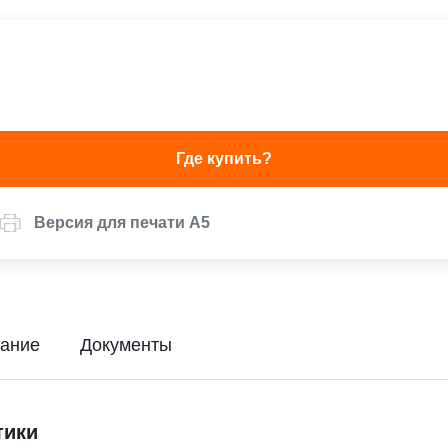
Где купить?
Версия для печати А5
ание
Документы
тики