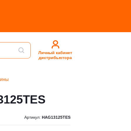
Личный кабинет
дистрибьютора
шины
3125TES
Артикул:
HAG13125TES