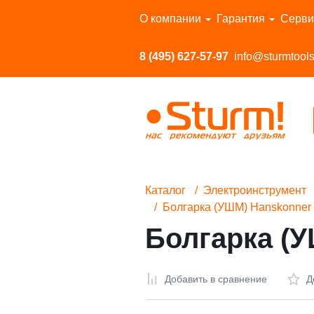
Перейти в каталог
О компании
Гарантия
Серви
8 (495) 627-57-97
info@sturmtools
Каталог
Электроинструмент
Болгарка (УШМ) Hanskonne
Болгарка (
Добавить в сравнение
Д