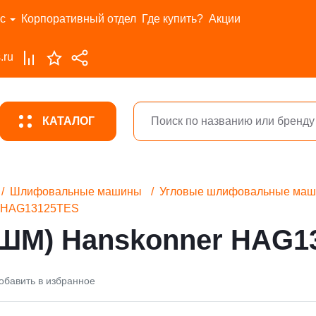
с
Корпоративный отдел
Где купить?
Акции
.ru
КАТАЛОГ
Шлифовальные машины
Угловые шлифовальные ма
r HAG13125TES
УШМ) Hanskonner HAG1
обавить в избранное