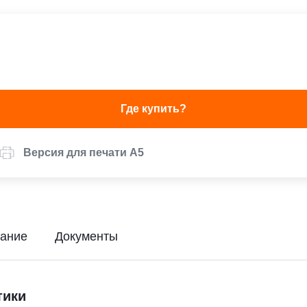
Где купить?
Версия для печати А5
ание
Документы
тики