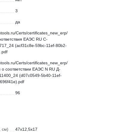
3
да
mtools.ru/Certs/certificates_new_erp/
оответствия ЕАЭС RU С-
17_24 (acf31c8e-59bc-11ef-80b2-
.pdf
mtools.ru/Certs/certificates_new_erp/
 о соответствии ЕАЭС N RU Д-
11400_24 (d07c0549-5b40-11ef-
696f41e).pdf
96
 см)
47x12,5x17