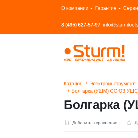
Перейти в каталог
О компании
Гарантия
Серви
8 (495) 627-57-97
info@sturmtools
Каталог
Электроинструмент
Болгарка (УШМ) СОЮЗ УШС
Болгарка (
Добавить в сравнение
Д