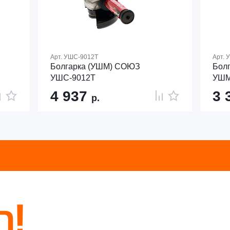
Арт.
УШС-9012Т
Арт.
У
Болгарка (УШМ) СОЮЗ
Бол
УШС-9012Т
УШМ
4 937
3 
р.