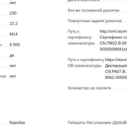
нет
Кол-во положений рукоятки
230
Поворотная задняя рукоятка
22.2
Путь к
http://xml.stur
М14
сертификату
Сертификат с
номенклатуры
CN.ПФ02.В.087
н
6 000
00505696f41e)
да
Путь к сертификату
https://stur
нет
ОВ номенклатуры
Декларация
CN.РА07.В.
ска
нет
80b2-00505
Количество на паллете
Коробка
Габариты без упаковие (ДхШхВ,