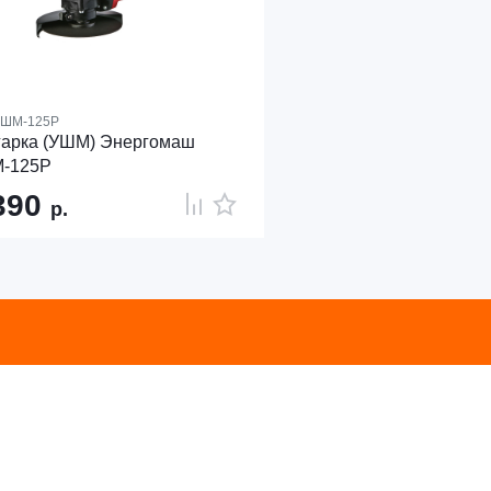
ШМ-125Р
гарка (УШМ) Энергомаш
-125Р
390
р.