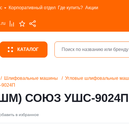
с
Корпоративный отдел
Где купить?
Акции
.ru
КАТАЛОГ
Шлифовальные машины
Угловые шлифовальные ма
-9024П
УШМ) СОЮЗ УШС-9024П
обавить в избранное