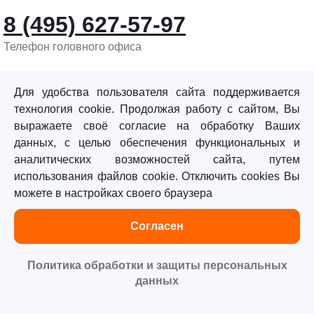
8 (495) 627-57-97
Телефон головного офиса
info@sturmtools.ru
Обратная связь
Для удобства пользователя сайта поддерживается
технология cookie. Продолжая работу с сайтом, Вы
выражаете своё согласие на обработку Ваших
данных, с целью обеспечения функциональных и
аналитических возможностей сайта, путем
использования файлов cookie. Отключить cookies Вы
©«Sturm!» 2011–2026 ®
можете в настройках своего браузера
Все права защищены.
Согласен
Политика обработки персональных данных
Согласие на обработку персональных данных
Политика обработки и защиты персональных
данных
Главная
Каталог
Сравнение
Избранное