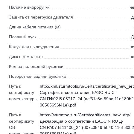
Наличие виброручки
не
Защита от перегрузки двигателя
д
Длина кабеля питания (м)
Плавный пуск
Д
Кожух для пылеудаления
не
Диск в комплекте
не
Кол-во положений рукоятки
Поворотная задняя рукоятка
не
Путь к
http://xml.sturmtools.ru/Certs/certificates_new_er
сертификату
Сертификат соответствия ЕАЭС RU С-
номенклатуры
CN.ПФ02.В.08717_24 (acf31c8e-59bc-11ef-80b2
00505696f41e).pdf
Путь к
https://sturmtools.ru/Certs/certificates_new_erp/
сертификату
Декларация о соответствии ЕАЭС N RU Д-
ОВ
CN.РА07.В.11400_24 (d07c0549-5b40-11ef-80b2
номенклатуры
00505696f41e).pdf