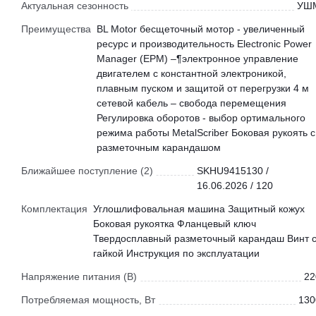
Актуальная сезонность
УШ
Преимущества
BL Motor бесщеточный мотор - увеличенный
ресурс и производительность Electronic Power
Manager (ЕРМ) –¶электронное управление
двигателем с константной электроникой,
плавным пуском и защитой от перегрузки 4 м
сетевой кабель – свобода перемещения
Регулировка оборотов - выбор ортимального
режима работы MetalScriber Боковая рукоять с
разметочным карандашом
Ближайшее поступление (2)
SKHU9415130 /
16.06.2026 / 120
Комплектация
Углошлифовальная машина Защитный кожух
Боковая рукоятка Фланцевый ключ
Твердосплавный разметочный карандаш Винт 
гайкой Инструкция по эксплуатации
Напряжение питания (В)
22
Потребляемая мощность, Вт
130