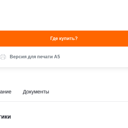
Где купить?
Версия для печати А5
ание
Документы
тики