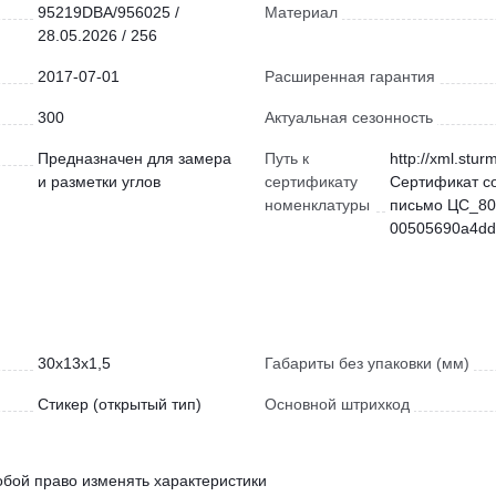
95219DBA/956025 /
Материал
28.05.2026 / 256
2017-07-01
Расширенная гарантия
300
Актуальная сезонность
Предназначен для замера
Путь к
http://xml.stur
и разметки углов
сертификату
Сертификат с
номенклатуры
письмо ЦС_80
00505690a4dd)
30x13x1,5
Габариты без упаковки (мм)
Стикер (открытый тип)
Основной штрихкод
обой право изменять характеристики