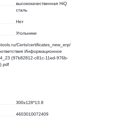
высококачественная HiQ
сталь
Нет
Угольники
mtools.ru/Certs/certificates_new_erp/
оответствия Информационное
4_23 (97b82812-c81c-11ed-976b-
.pdf
300x128*13.8
4603010072409