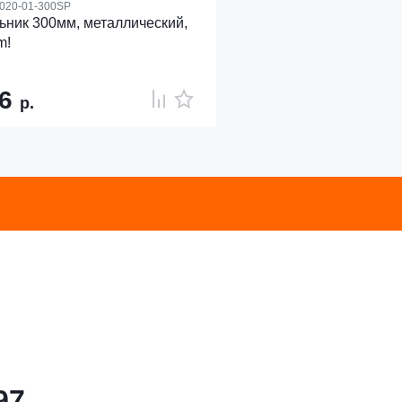
020-01-300SP
ьник 300мм, металлический,
m!
16
р.
97