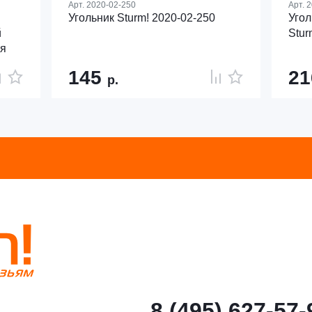
Арт.
2020-02-250
Арт.
2
Угольник Sturm! 2020-02-250
Угол
й
Stur
ая
145
2
р.
8 (495) 627-57-