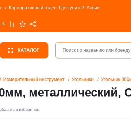
с
Корпоративный отдел
Где купить?
Акции
.ru
КАТАЛОГ
Измерительный инструмент
Угольники
Угольник 300
00мм, металлический,
обавить в избранное