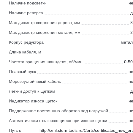
Наличие подсветки
не
Наличие реверса
д
Мах диаметр сверления дерево, мм
8
Max диаметр сверления металл, мм
2
Корпус редуктора
метал
Длина кабеля, м
Частота вращения шпинделя, об/мин
0-50
Плавный пуск
не
Морозоустойчивый кабель
не
Легкий доступ к щеткам
д
Индикатор износа щеток
не
Поддержание постоянных оборотов под нагрузкой
не
Автоматически отключающиеся при износе щетки
не
Путь к
http://xml.sturmtools.ru/Certs/certificates_new_er