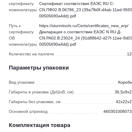
сертификату
Сертификат соответствия ЕАЭС RU С-
номенклатуры
CN.ПФ02.В.06786_23 (39a7fb0f-d4ab-11ed-9559
00505690a4dd).pdf
Путь к
https://sturmtools.ru/Certs/certificates_new_erp/
сертификату
Декларация о соответствии ЕАЭС N RU Д-
ОВ
CN.РА02.В.23024_24 (91d88642-d27f-11ee-9d03
номенклатуры
00505690a4dd).pdf
Количество на паллете
12
Параметры упаковки
Вид упаковки
Коробк
Габариты в упаковке (ДхШхВ, см)
36,5x9x2
Габариты без упаковки, см
42x22x2
Основной штрихкод
460301008073
Комплектация товара