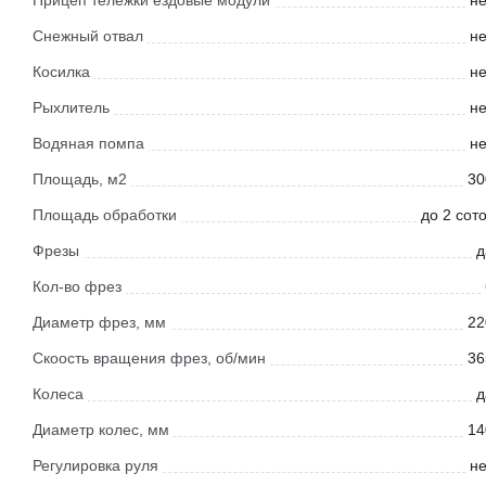
Прицеп тележки ездовые модули
не
Снежный отвал
не
Косилка
не
Рыхлитель
не
Водяная помпа
не
Площадь, м2
30
Площадь обработки
до 2 сот
Фрезы
д
Кол-во фрез
Диаметр фрез, мм
22
Скоость вращения фрез, об/мин
36
Колеса
д
Диаметр колес, мм
14
Регулировка руля
не