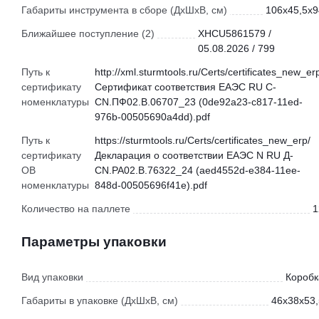
Габариты инструмента в сборе (ДхШхВ, см)
106x45,5x9
Ближайшее поступление (2)
XHCU5861579 /
05.08.2026 / 799
Путь к
http://xml.sturmtools.ru/Certs/certificates_new_er
сертификату
Сертификат соответствия ЕАЭС RU С-
номенклатуры
CN.ПФ02.В.06707_23 (0de92a23-c817-11ed-
976b-00505690a4dd).pdf
Путь к
https://sturmtools.ru/Certs/certificates_new_erp/
сертификату
Декларация о соответствии ЕАЭС N RU Д-
ОВ
CN.РА02.В.76322_24 (aed4552d-e384-11ee-
номенклатуры
848d-00505696f41e).pdf
Количество на паллете
1
Параметры упаковки
Вид упаковки
Коробк
Габариты в упаковке (ДхШхВ, см)
46x38x53,